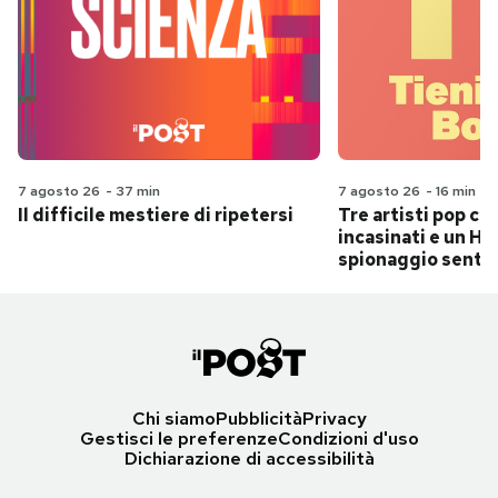
7 agosto 26
-
37 min
7 agosto 26
-
16 min
Il difficile mestiere di ripetersi
Tre artisti pop ch
incasinati e un Hit
spionaggio senti
Chi siamo
Pubblicità
Privacy
Gestisci le preferenze
Condizioni d'uso
Dichiarazione di accessibilità