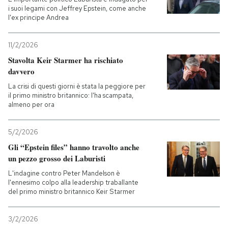
i suoi legami con Jeffrey Epstein, come anche
l'ex principe Andrea
PODCAST
11/2/2026
NEWSLETTER
Stavolta Keir Starmer ha rischiato
davvero
La crisi di questi giorni è stata la peggiore per
I MIEI PREFERITI
il primo ministro britannico: l'ha scampata,
almeno per ora
SHOP
5/2/2026
Gli “Epstein files” hanno travolto anche
CALENDARIO
un pezzo grosso dei Laburisti
L'indagine contro Peter Mandelson è
l'ennesimo colpo alla leadership traballante
AREA PERSONALE
del primo ministro britannico Keir Starmer
Entra
3/2/2026