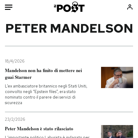
Auto
PETER MANDELSON
HOME
Italia
Moda
Mondo
Libri
18/4/2026
Politica
Consumismi
Mandelson non ha finito di mettere nei
guai Starmer
Tecnologia
Storie/Idee
L’ex ambasciatore britannico negli Stati Uniti,
Internet
Ok Boomer!
coinvolto negli “Epstein files”, era stato
Scienza
Media
nominato contro il parere dei servizi di
sicurezza
Cultura
Europa
Economia
Altrecose
23/2/2026
Sport
Mondiali calcio 2026
Peter Mandelson è stato rilasciato
L'importante politico Laburista è indagato per