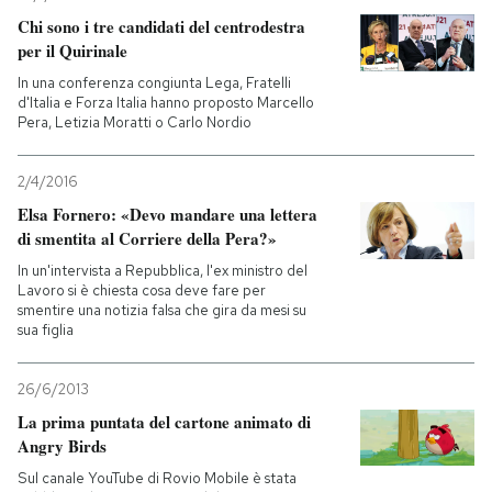
Chi sono i tre candidati del centrodestra
PODCAST
per il Quirinale
In una conferenza congiunta Lega, Fratelli
d'Italia e Forza Italia hanno proposto Marcello
NEWSLETTER
Pera, Letizia Moratti o Carlo Nordio
2/4/2016
I MIEI PREFERITI
Elsa Fornero: «Devo mandare una lettera
di smentita al Corriere della Pera?»
SHOP
In un'intervista a Repubblica, l'ex ministro del
Lavoro si è chiesta cosa deve fare per
smentire una notizia falsa che gira da mesi su
sua figlia
CALENDARIO
26/6/2013
AREA PERSONALE
La prima puntata del cartone animato di
Angry Birds
Entra
Sul canale YouTube di Rovio Mobile è stata