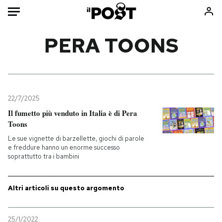
Auto
PERA TOONS
HOME
Italia
Moda
Mondo
Libri
22/7/2025
Politica
Consumismi
Il fumetto più venduto in Italia è di Pera
Toons
Tecnologia
Storie/Idee
Le sue vignette di barzellette, giochi di parole
Internet
Ok Boomer!
e freddure hanno un enorme successo
Scienza
Media
soprattutto tra i bambini
Cultura
Europa
Economia
Altrecose
Altri articoli su questo argomento
Sport
Mondiali calcio 2026
25/1/2022