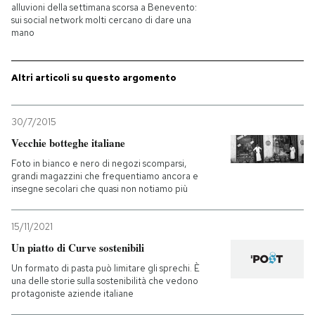
alluvioni della settimana scorsa a Benevento:
sui social network molti cercano di dare una
PODCAST
mano
NEWSLETTER
Altri articoli su questo argomento
I MIEI PREFERITI
30/7/2015
Vecchie botteghe italiane
Foto in bianco e nero di negozi scomparsi,
SHOP
grandi magazzini che frequentiamo ancora e
insegne secolari che quasi non notiamo più
CALENDARIO
15/11/2021
Un piatto di Curve sostenibili
AREA PERSONALE
Un formato di pasta può limitare gli sprechi. È
una delle storie sulla sostenibilità che vedono
Entra
protagoniste aziende italiane