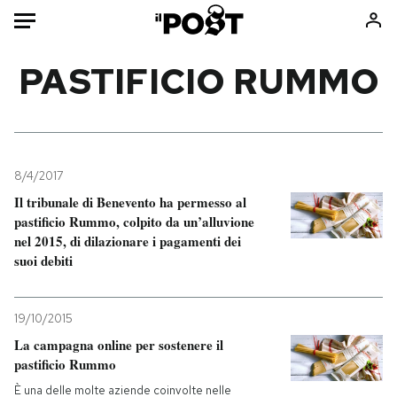
Auto
PASTIFICIO RUMMO
HOME
Italia
Moda
Mondo
Libri
8/4/2017
Politica
Consumismi
Il tribunale di Benevento ha permesso al
pastificio Rummo, colpito da un’alluvione
Tecnologia
Storie/Idee
nel 2015, di dilazionare i pagamenti dei
Internet
Ok Boomer!
suoi debiti
Scienza
Media
Cultura
Europa
19/10/2015
Economia
Altrecose
La campagna online per sostenere il
Sport
Mondiali calcio 2026
pastificio Rummo
È una delle molte aziende coinvolte nelle