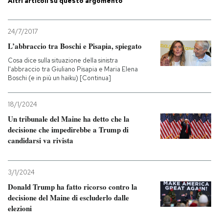
Altri articoli su questo argomento
PODCAST
24/7/2017
L’abbraccio tra Boschi e Pisapia, spiegato
NEWSLETTER
Cosa dice sulla situazione della sinistra
l'abbraccio tra Giuliano Pisapia e Maria Elena
Boschi (e in più un haiku) [Continua]
I MIEI PREFERITI
18/1/2024
SHOP
Un tribunale del Maine ha detto che la
decisione che impedirebbe a Trump di
candidarsi va rivista
CALENDARIO
3/1/2024
AREA PERSONALE
Donald Trump ha fatto ricorso contro la
decisione del Maine di escluderlo dalle
Entra
elezioni