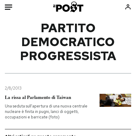
Auto
PARTITO
DEMOCRATICO
HOME
PROGRESSISTA
Italia
Moda
Mondo
Libri
Politica
Consumismi
Tecnologia
Storie/Idee
Internet
Ok Boomer!
2/8/2013
Scienza
Media
La rissa al Parlamento di Taiwan
Cultura
Europa
Una seduta sull'apertura di una nuova centrale
nucleare è finita in pugni, lanci di oggetti,
Economia
Altrecose
occupazioni e barricate (foto)
Sport
Mondiali calcio 2026