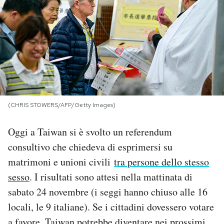
PODCAST
NEWSLETTER
I MIEI PREFERITI
(CHRIS STOWERS/AFP/Getty Images)
SHOP
Oggi a Taiwan si è svolto un referendum
consultivo che chiedeva di esprimersi su
CALENDARIO
matrimoni e unioni civili
tra persone dello stesso
sesso
. I risultati sono attesi nella mattinata di
AREA PERSONALE
sabato 24 novembre (i seggi hanno chiuso alle 16
locali, le 9 italiane). Se i cittadini dovessero votare
Area Personale
Newsletter
a favore, Taiwan potrebbe diventare nei prossimi