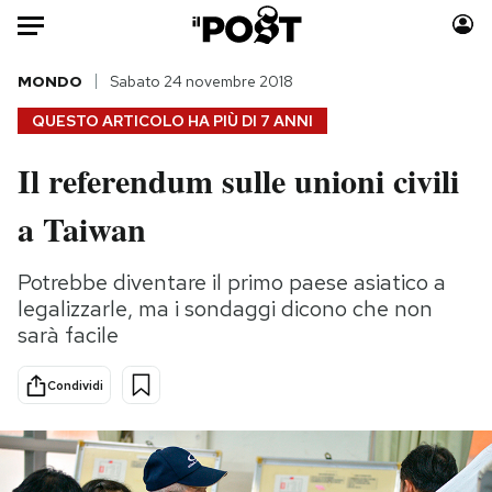
Auto
MONDO
Sabato 24 novembre 2018
QUESTO ARTICOLO HA PIÙ DI
7 ANNI
HOME
Il referendum sulle unioni civili
Italia
Moda
a Taiwan
Mondo
Libri
Politica
Consumismi
Potrebbe diventare il primo paese asiatico a
Tecnologia
Storie/Idee
legalizzarle, ma i sondaggi dicono che non
Internet
Ok Boomer!
sarà facile
Scienza
Media
Cultura
Europa
Condividi
Economia
Altrecose
Sport
Mondiali calcio 2026