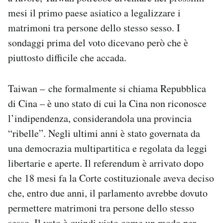
Notifiche mobile
mesi il primo paese asiatico a legalizzare i
Regala il Post
matrimoni tra persone dello stesso sesso. I
Hai bisogno di aiuto?
sondaggi prima del voto dicevano però che è
Esci
piuttosto difficile che accada.
Taiwan – che formalmente si chiama Repubblica
di Cina – è uno stato di cui la Cina non riconosce
l’indipendenza, considerandola una provincia
“ribelle”. Negli ultimi anni è stato governata da
una democrazia multipartitica e regolata da leggi
libertarie e aperte. Il referendum è arrivato dopo
che 18 mesi fa la Corte costituzionale aveva deciso
che, entro due anni, il parlamento avrebbe dovuto
permettere matrimoni tra persone dello stesso
sesso. Il voto è quindi visto come un modo per