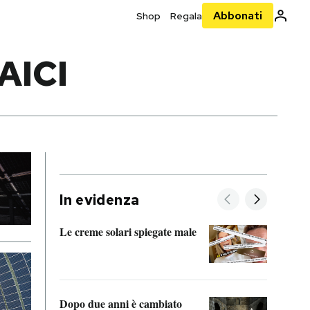
Abbonati
Shop
Regala
AICI
In evidenza
Le creme solari spiegate male
FitAc
guerr
Dopo due anni è cambiato
A cos