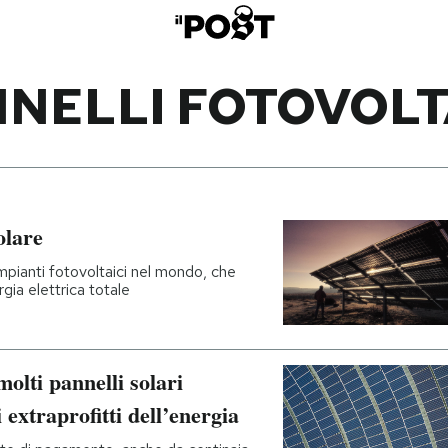
NELLI FOTOVOLT
olare
impianti fotovoltaici nel mondo, che
gia elettrica totale
olti pannelli solari
 extraprofitti dell’energia