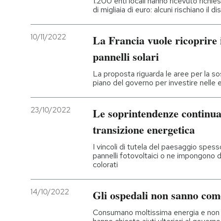
1.200 enti locali hanno ricevuto richi
di migliaia di euro: alcuni rischiano il d
PODCAST
10/11/2022
La Francia vuole ricoprire 
NEWSLETTER
pannelli solari
La proposta riguarda le aree per la so
piano del governo per investire nelle e
I MIEI PREFERITI
23/10/2022
Le soprintendenze continua
SHOP
transizione energetica
I vincoli di tutela del paesaggio spess
CALENDARIO
pannelli fotovoltaici o ne impongono d
colorati
AREA PERSONALE
14/10/2022
Gli ospedali non sanno come
Entra
Consumano moltissima energia e non