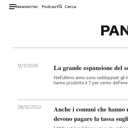
Newsletter
Podcast
Auto
PAN
HOME
Italia
Moda
Mondo
Libri
Politica
Consumismi
13/7/2025
La grande espansione del s
Tecnologia
Storie/Idee
Nell'ultimo anno sono raddoppiati gli 
Internet
Ok Boomer!
hanno prodotto il 7 per cento dell'ener
Scienza
Media
Cultura
Europa
Economia
Altrecose
28/12/2022
Anche i comuni che hanno m
Sport
Mondiali calcio 2026
devono pagare la tassa sugli