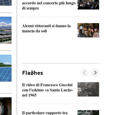
accordo nel concerto più lungo
di sempre
Il ci
parla
Alcuni ristoranti si danno la
nessu
mancia da soli
Fla
hes
Il video di Francesco Guccini
Sulla
con l’eskimo «a Santa Lucia»
vorti
nel 1965
veder
Il particolare rapporto tra
La ve