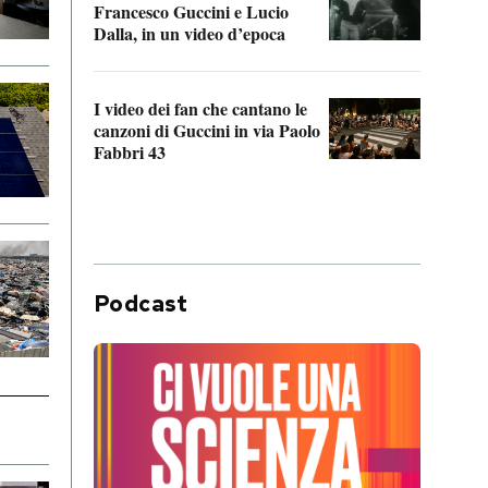
Francesco Guccini e Lucio
“Loco
Dalla, in un video d’epoca
Franc
I video dei fan che cantano le
Il de
canzoni di Guccini in via Paolo
Edoar
Fabbri 43
cappi
Podcast