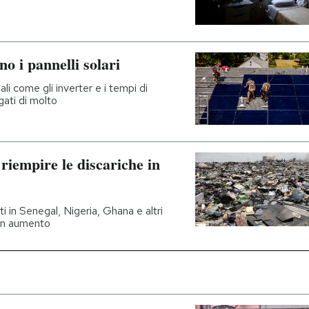
no i pannelli solari
li come gli inverter e i tempi di
ngati di molto
 riempire le discariche in
ti in Senegal, Nigeria, Ghana e altri
in aumento