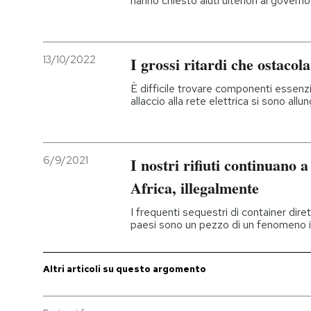
hanno chiesto aiuti ulteriori al governo
13/10/2022
I grossi ritardi che ostacola
È difficile trovare componenti essenzia
allaccio alla rete elettrica si sono allu
6/9/2021
I nostri rifiuti continuano a
Africa, illegalmente
I frequenti sequestri di container diret
paesi sono un pezzo di un fenomeno 
Altri articoli su questo argomento