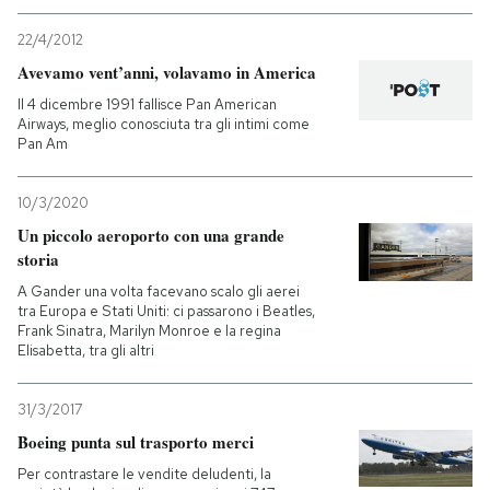
22/4/2012
PODCAST
Avevamo vent’anni, volavamo in America
Il 4 dicembre 1991 fallisce Pan American
NEWSLETTER
Airways, meglio conosciuta tra gli intimi come
Pan Am
I MIEI PREFERITI
10/3/2020
Un piccolo aeroporto con una grande
storia
SHOP
A Gander una volta facevano scalo gli aerei
tra Europa e Stati Uniti: ci passarono i Beatles,
Frank Sinatra, Marilyn Monroe e la regina
CALENDARIO
Elisabetta, tra gli altri
AREA PERSONALE
31/3/2017
Boeing punta sul trasporto merci
Entra
Per contrastare le vendite deludenti, la