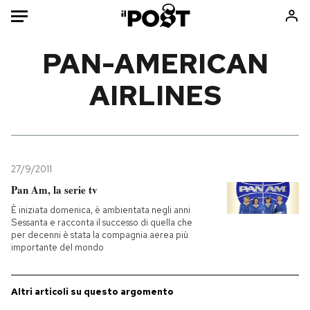
Auto
PAN-AMERICAN
AIRLINES
HOME
Italia
Moda
Mondo
Libri
Politica
Consumismi
27/9/2011
Tecnologia
Storie/Idee
Pan Am, la serie tv
Internet
Ok Boomer!
È iniziata domenica, è ambientata negli anni
Scienza
Media
Sessanta e racconta il successo di quella che
per decenni è stata la compagnia aerea più
Cultura
Europa
importante del mondo
Economia
Altrecose
Sport
Mondiali calcio 2026
Altri articoli su questo argomento