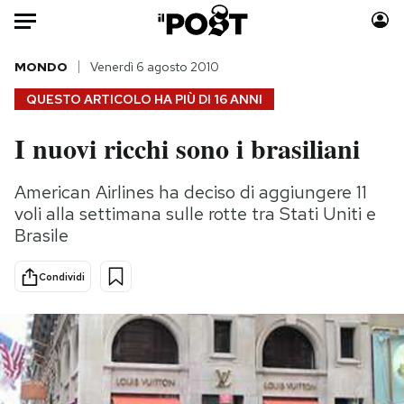
Auto
MONDO
Venerdì 6 agosto 2010
QUESTO ARTICOLO HA PIÙ DI
16 ANNI
HOME
I nuovi ricchi sono i brasiliani
Italia
Moda
Mondo
Libri
American Airlines ha deciso di aggiungere 11
Politica
Consumismi
voli alla settimana sulle rotte tra Stati Uniti e
Tecnologia
Storie/Idee
Brasile
Internet
Ok Boomer!
Condividi
Scienza
Media
Cultura
Europa
Economia
Altrecose
Sport
Mondiali calcio 2026