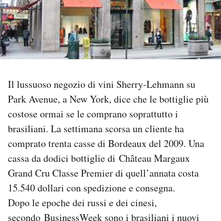
PODCAST
NEWSLETTER
Il lussuoso negozio di vini Sherry-Lehmann su
I MIEI PREFERITI
Park Avenue, a New York, dice che le bottiglie più
costose ormai se le comprano soprattutto i
SHOP
brasiliani. La settimana scorsa un cliente ha
comprato trenta casse di Bordeaux del 2009. Una
CALENDARIO
cassa da dodici bottiglie di Château Margaux
Grand Cru Classe Premier di quell’annata costa
AREA PERSONALE
15.540 dollari con spedizione e consegna.
Dopo le epoche dei russi e dei cinesi,
Area Personale
secondo
BusinessWeek
sono i brasiliani i nuovi
Newsletter