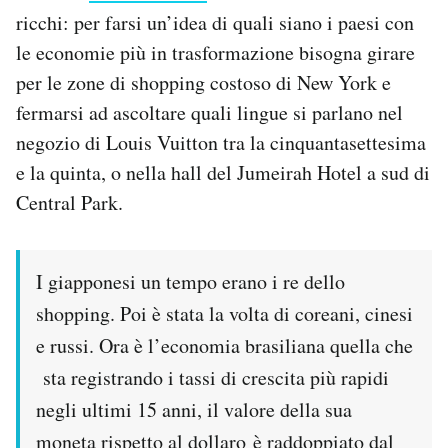
Notifiche mobile
ricchi: per farsi un’idea di quali siano i paesi con
Regala il Post
le economie più in trasformazione bisogna girare
Hai bisogno di aiuto?
per le zone di shopping costoso di New York e
Esci
fermarsi ad ascoltare quali lingue si parlano nel
negozio di Louis Vuitton tra la cinquantasettesima
e la quinta, o nella hall del Jumeirah Hotel a sud di
Central Park.
I giapponesi un tempo erano i re dello
shopping. Poi è stata la volta di coreani, cinesi
e russi. Ora è l’economia brasiliana quella che
sta registrando i tassi di crescita più rapidi
negli ultimi 15 anni, il valore della sua
moneta rispetto al dollaro è raddoppiato dal