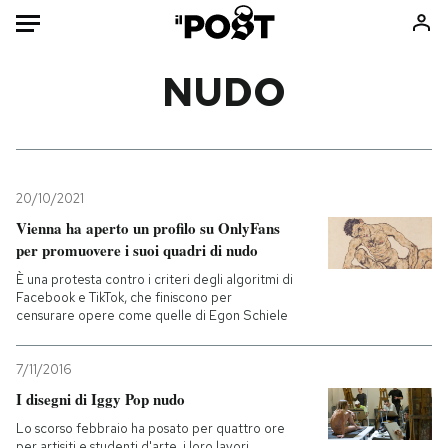
Auto
NUDO
HOME
Italia
Moda
Mondo
Libri
20/10/2021
Politica
Consumismi
Vienna ha aperto un profilo su OnlyFans
per promuovere i suoi quadri di nudo
Tecnologia
Storie/Idee
È una protesta contro i criteri degli algoritmi di
Internet
Ok Boomer!
Facebook e TikTok, che finiscono per
Scienza
Media
censurare opere come quelle di Egon Schiele
Cultura
Europa
Economia
Altrecose
7/11/2016
I disegni di Iggy Pop nudo
Sport
Mondiali calcio 2026
Lo scorso febbraio ha posato per quattro ore
per artisiti e studenti d'arte, i loro lavori