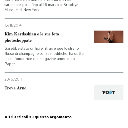
saranno esposti fino al 26 marzo al Brooklyn
Museum di New York
PODCAST
15/11/2014
NEWSLETTER
Kim Kardashian e le sue foto
photoshoppate
Sarebbe stato difficile ritrarre quello strano
I MIEI PREFERITI
flusso di champagne senza modifiche, ha detto
la co-fondatrice del magazine americano
Paper
SHOP
23/6/2011
CALENDARIO
Trova Arno
AREA PERSONALE
Altri articoli su questo argomento
Entra