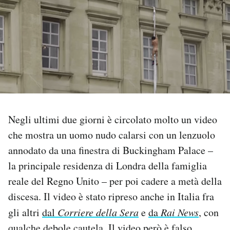
PODCAST
NEWSLETTER
I MIEI PREFERITI
Negli ultimi due giorni è circolato molto un video
SHOP
che mostra un uomo nudo calarsi con un lenzuolo
annodato da una finestra di Buckingham Palace –
CALENDARIO
la principale residenza di Londra della famiglia
reale del Regno Unito – per poi cadere a metà della
AREA PERSONALE
discesa. Il video è stato ripreso anche in Italia fra
gli altri
dal
Corriere della Sera
e
da
Rai News
, con
Area Personale
Newsletter
qualche debole cautela. Il video però è falso,