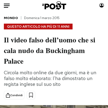
Auto
MONDO
Domenica 1 marzo 2015
QUESTO ARTICOLO HA PIÙ DI
11 ANNI
HOME
Il video falso dell’uomo che si
Italia
Moda
cala nudo da Buckingham
Mondo
Libri
Politica
Consumismi
Palace
Tecnologia
Storie/Idee
Internet
Ok Boomer!
Circola molto online da due giorni, ma è un
Scienza
Media
falso molto elaborato: l'ha dimostrato un
Cultura
Europa
regista inglese sul suo sito
Economia
Altrecose
Condividi
Sport
Mondiali calcio 2026