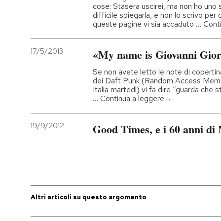
cose: Stasera uscirei, ma non ho uno
difficile spiegarla, e non lo scrivo pe
queste pagine vi sia accaduto … Con
17/5/2013
«My name is Giovanni Gior
Se non avete letto le note di coperti
dei Daft Punk (Random Access Memor
Italia martedì) vi fa dire “guarda che s
… Continua a leggere→
19/9/2012
Good Times, e i 60 anni di
Altri articoli su questo argomento