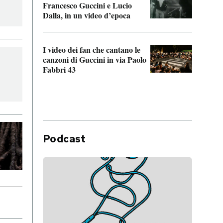
Francesco Guccini e Lucio
“Loco
Dalla, in un video d’epoca
Franc
I video dei fan che cantano le
Il de
canzoni di Guccini in via Paolo
Edoar
Fabbri 43
cappi
Podcast