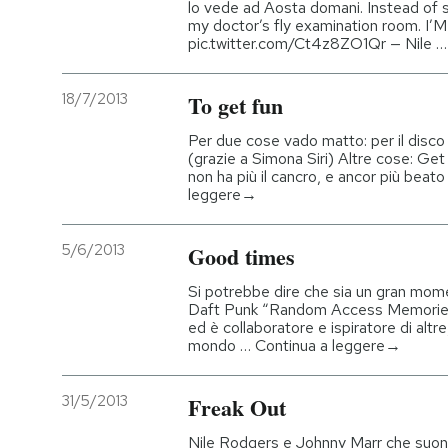
lo vede ad Aosta domani. Instead of s
my doctor’s fly examination room. 
PODCAST
pic.twitter.com/Ct4z8ZO1Qr — Nile 
18/7/2013
To get fun
NEWSLETTER
Per due cose vado matto: per il disco 
(grazie a Simona Siri) Altre cose: G
I MIEI PREFERITI
non ha più il cancro, e ancor più beat
leggere→
SHOP
5/6/2013
Good times
Si potrebbe dire che sia un gran mome
CALENDARIO
Daft Punk “Random Access Memories”, 
ed è collaboratore e ispiratore di altre
mondo … Continua a leggere→
AREA PERSONALE
31/5/2013
Freak Out
Entra
Nile Rodgers e Johnny Marr che suon