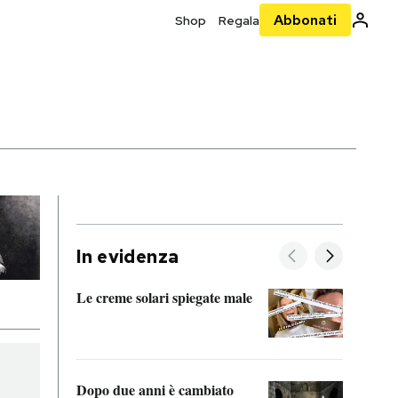
Abbonati
Shop
Regala
In evidenza
Le creme solari spiegate male
FitAc
guerr
Dopo due anni è cambiato
A cos