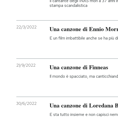
Il cantante degli INXS morì a 37 anni in
stampa scandalistica
22/3/2022
Una canzone di Ennio Mor
E un film imbattibile anche se ha più 
21/9/2022
Una canzone di Finneas
Il mondo è spacciato, ma canticchian
30/6/2022
Una canzone di Loredana B
E sta tutto insieme e non capisci 