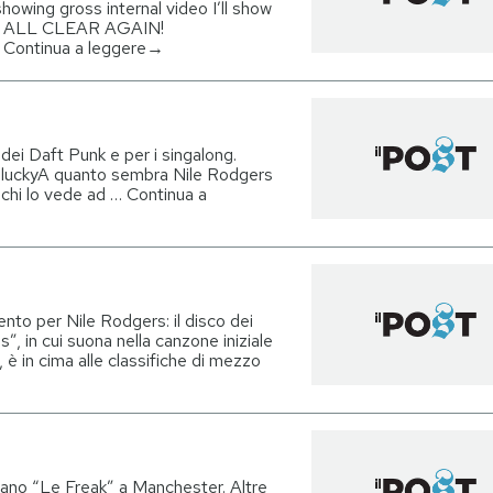
howing gross internal video I’ll show
I’M ALL CLEAR AGAIN!
… Continua a leggere→
dei Daft Punk e per i singalong.
et luckyA quanto sembra Nile Rodgers
o chi lo vede ad … Continua a
nto per Nile Rodgers: il disco dei
in cui suona nella canzone iniziale
, è in cima alle classifiche di mezzo
ano “Le Freak” a Manchester. Altre