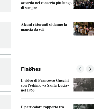
accordo nel concerto più lungo
di sempre
Il ci
parla
Alcuni ristoranti si danno la
nessu
mancia da soli
Fla
hes
Il video di Francesco Guccini
Sulla
con l’eskimo «a Santa Lucia»
vorti
nel 1965
veder
Il particolare rapporto tra
La ve