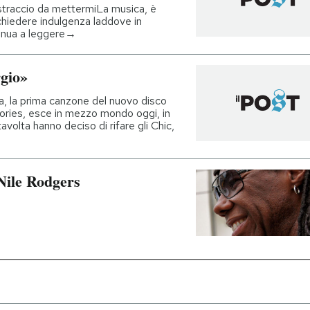
 straccio da mettermiLa musica, è
r chiedere indulgenza laddove in
tinua a leggere→
gio»
na, la prima canzone del nuovo disco
ies, esce in mezzo mondo oggi, in
tavolta hanno deciso di rifare gli Chic,
 Nile Rodgers