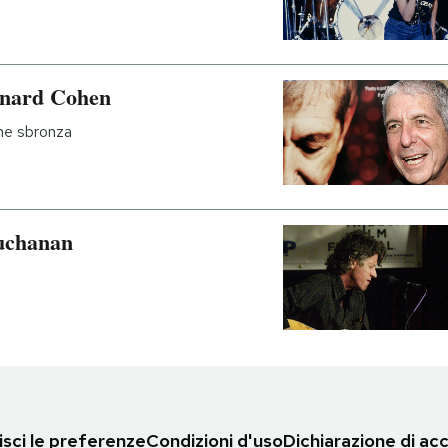
onard Cohen
ne sbronza
Buchanan
sci le preferenze
Condizioni d'uso
Dichiarazione di acc