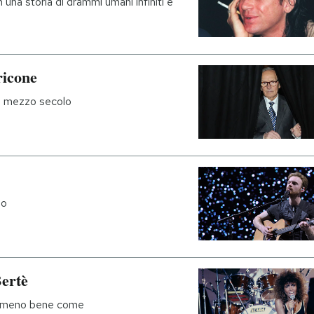
 una storia di drammi umani infiniti e
ricone
di mezzo secolo
do
ertè
nemmeno bene come