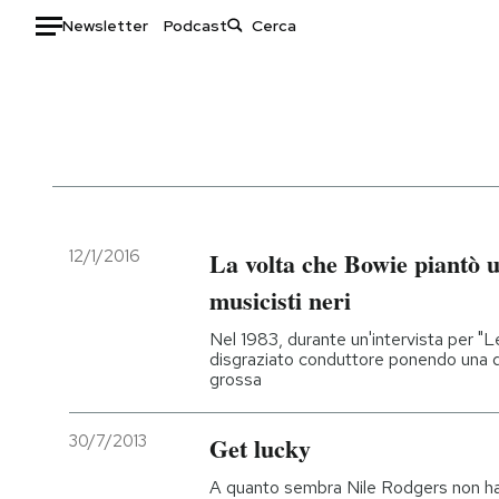
Newsletter
Podcast
Auto
HOME
Italia
Moda
Mondo
Libri
Politica
Consumismi
12/1/2016
La volta che Bowie piantò
Tecnologia
Storie/Idee
musicisti neri
Internet
Ok Boomer!
Nel 1983, durante un'intervista per "Let
Scienza
Media
disgraziato conduttore ponendo una 
grossa
Cultura
Europa
Economia
Altrecose
30/7/2013
Get lucky
Sport
Mondiali calcio 2026
A quanto sembra Nile Rodgers non ha p