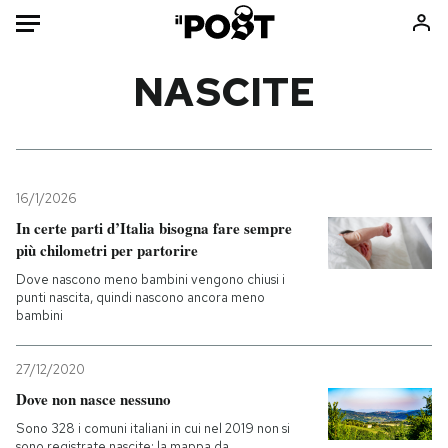
Auto
NASCITE
HOME
Italia
Moda
Mondo
Libri
16/1/2026
Politica
Consumismi
In certe parti d’Italia bisogna fare sempre
più chilometri per partorire
Tecnologia
Storie/Idee
Dove nascono meno bambini vengono chiusi i
Internet
Ok Boomer!
punti nascita, quindi nascono ancora meno
Scienza
Media
bambini
Cultura
Europa
Economia
Altrecose
27/12/2020
Dove non nasce nessuno
Sport
Mondiali calcio 2026
Sono 328 i comuni italiani in cui nel 2019 non si
sono registrate nascite: la mappa da