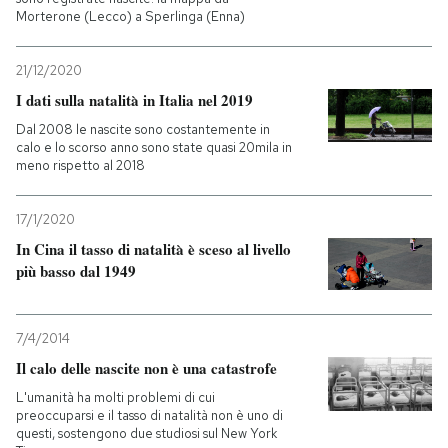
Morterone (Lecco) a Sperlinga (Enna)
PODCAST
21/12/2020
I dati sulla natalità in Italia nel 2019
NEWSLETTER
Dal 2008 le nascite sono costantemente in
calo e lo scorso anno sono state quasi 20mila in
meno rispetto al 2018
I MIEI PREFERITI
17/1/2020
SHOP
In Cina il tasso di natalità è sceso al livello
più basso dal 1949
CALENDARIO
7/4/2014
Il calo delle nascite non è una catastrofe
AREA PERSONALE
L'umanità ha molti problemi di cui
Entra
preoccuparsi e il tasso di natalità non è uno di
questi, sostengono due studiosi sul New York