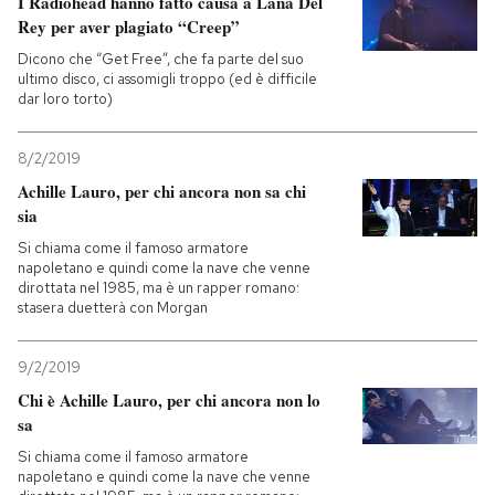
I Radiohead hanno fatto causa a Lana Del
Rey per aver plagiato “Creep”
PODCAST
Dicono che “Get Free”, che fa parte del suo
ultimo disco, ci assomigli troppo (ed è difficile
dar loro torto)
NEWSLETTER
8/2/2019
Achille Lauro, per chi ancora non sa chi
I MIEI PREFERITI
sia
Si chiama come il famoso armatore
SHOP
napoletano e quindi come la nave che venne
dirottata nel 1985, ma è un rapper romano:
stasera duetterà con Morgan
CALENDARIO
9/2/2019
Chi è Achille Lauro, per chi ancora non lo
AREA PERSONALE
sa
Entra
Si chiama come il famoso armatore
napoletano e quindi come la nave che venne