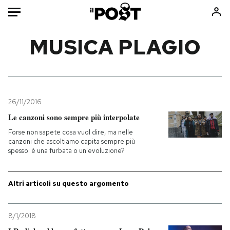
Auto
MUSICA PLAGIO
HOME
Italia
Moda
Mondo
Libri
26/11/2016
Politica
Consumismi
Le canzoni sono sempre più interpolate
Tecnologia
Storie/Idee
Forse non sapete cosa vuol dire, ma nelle
canzoni che ascoltiamo capita sempre più
Internet
Ok Boomer!
spesso: è una furbata o un'evoluzione?
Scienza
Media
Cultura
Europa
Altri articoli su questo argomento
Economia
Altrecose
Sport
Mondiali calcio 2026
8/1/2018