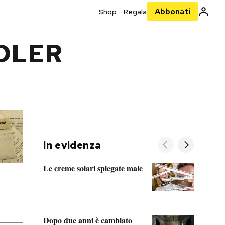
Abbonati
Shop
Regala
DLER
In evidenza
Le creme solari spiegate male
FitAc
guerr
Dopo due anni è cambiato
A cos