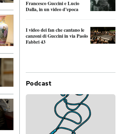
Francesco Guccini e Lucio
“Loco
Dalla, in un video d’epoca
Franc
I video dei fan che cantano le
Il de
canzoni di Guccini in via Paolo
Edoar
Fabbri 43
cappi
Podcast