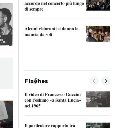
accordo nel concerto più lungo
di sempre
Il ci
parla
Alcuni ristoranti si danno la
nessu
mancia da soli
Fla
hes
Il video di Francesco Guccini
Sulla
con l’eskimo «a Santa Lucia»
vorti
nel 1965
veder
Il particolare rapporto tra
La ve