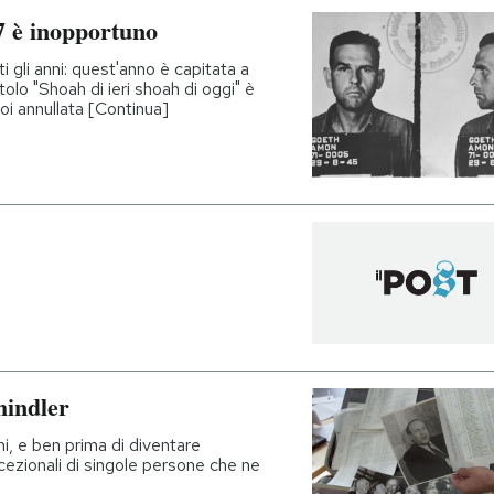
7 è inopportuno
i gli anni: quest'anno è capitata a
olo "Shoah di ieri shoah di oggi" è
oi annullata [Continua]
hindler
ni, e ben prima di diventare
cezionali di singole persone che ne