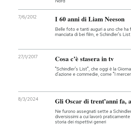
Nord
7/6/2012
I 60 anni di Liam Neeson
Belle foto e tanti auguri a uno che ha f
manciata di bei film, e Schindler's List
27/1/2017
Cosa c’è stasera in tv
"Schindler's List", che oggi è la Gior
d'azione e commedie, come "I mercen
8/3/2024
Gli Oscar di trent’anni fa, 
Ne furono assegnati sette a Schindler’
diversissimi a cui lavorò praticament
storia dei rispettivi generi