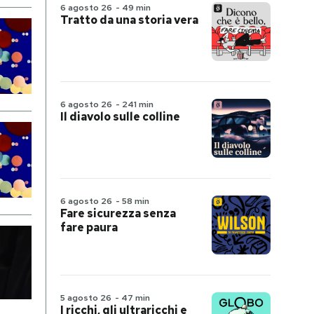
6 agosto 26
-
49 min
Tratto da una storia vera
6 agosto 26
-
241 min
Il diavolo sulle colline
6 agosto 26
-
58 min
Fare sicurezza senza
fare paura
5 agosto 26
-
47 min
I ricchi, gli ultraricchi e