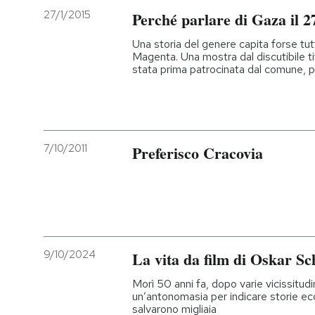
27/1/2015
Perché parlare di Gaza il 2
PODCAST
Una storia del genere capita forse tutt
Magenta. Una mostra dal discutibile tit
stata prima patrocinata dal comune, p
NEWSLETTER
I MIEI PREFERITI
7/10/2011
Preferisco Cracovia
SHOP
CALENDARIO
9/10/2024
La vita da film di Oskar Sc
AREA PERSONALE
Morì 50 anni fa, dopo varie vicissitudi
Entra
un’antonomasia per indicare storie ec
salvarono migliaia