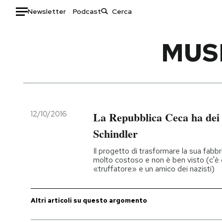
Newsletter
Podcast
Auto
MUS
HOME
Italia
Moda
Mondo
Libri
Politica
Consumismi
12/10/2016
La Repubblica Ceca ha dei
Tecnologia
Storie/Idee
Schindler
Internet
Ok Boomer!
Il progetto di trasformare la sua fabb
Scienza
Media
molto costoso e non è ben visto (c'è 
«truffatore» e un amico dei nazisti)
Cultura
Europa
Economia
Altrecose
Sport
Mondiali calcio 2026
Altri articoli su questo argomento