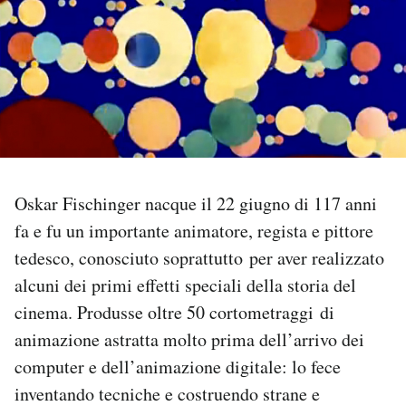
PODCAST
NEWSLETTER
I MIEI PREFERITI
Oskar Fischinger nacque il 22 giugno di 117 anni
SHOP
fa e fu un importante animatore, regista e pittore
tedesco, conosciuto soprattutto per aver realizzato
CALENDARIO
alcuni dei primi effetti speciali della storia del
cinema. Produsse oltre 50 cortometraggi di
AREA PERSONALE
animazione astratta molto prima dell’arrivo dei
computer e dell’animazione digitale: lo fece
Area Personale
inventando tecniche e costruendo strane e
Newsletter