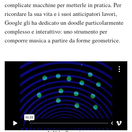
complicate macchine per metterle in pratica. Per
Notifiche mobile
Regala il Post
ricordare la sua vita e i suoi anticipatori lavori,
Hai bisogno di aiuto?
Google gli ha dedicato un doodle particolarmente
Esci
complesso e interattivo: uno strumento per
comporre musica a partire da forme geometrice.