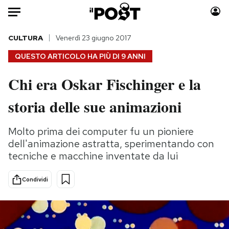
Auto
CULTURA
Venerdì 23 giugno 2017
QUESTO ARTICOLO HA PIÙ DI
9 ANNI
HOME
Chi era Oskar Fischinger e la
Italia
Moda
storia delle sue animazioni
Mondo
Libri
Politica
Consumismi
Molto prima dei computer fu un pioniere
Tecnologia
Storie/Idee
dell'animazione astratta, sperimentando con
Internet
Ok Boomer!
tecniche e macchine inventate da lui
Scienza
Media
Cultura
Europa
Condividi
Economia
Altrecose
Sport
Mondiali calcio 2026