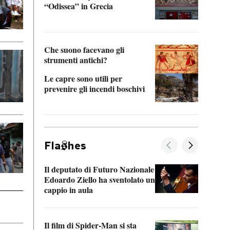
“Odissea” in Grecia
vedi 
Che suono facevano gli
strumenti antichi?
Le capre sono utili per
prevenire gli incendi boschivi
Fla
hes
Il deputato di Futuro Nazionale
La pl
Edoardo Ziello ha sventolato un
da P
cappio in aula
La de
Il film di Spider-Man si sta