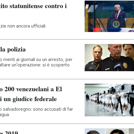
ito statunitense contro i
ie non ancora ufficiali
la polizia
 mentì ai giornali su un arresto, per
ltare un'operazione: si è scoperto
so 200 venezuelani a El
i un giudice federale
o salvadoregno: sono accusati di far
ragua
er 2019