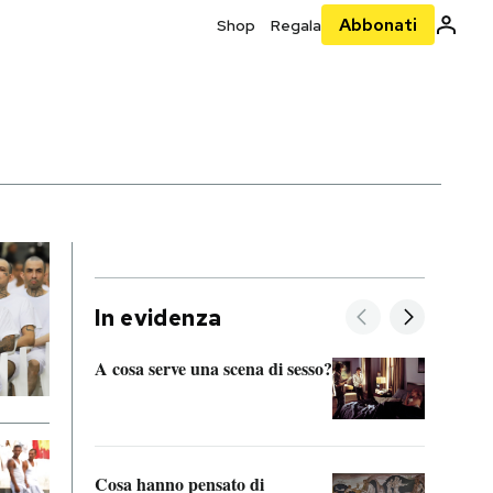
Abbonati
Shop
Regala
In evidenza
A cosa serve una scena di sesso?
La “I
bolog
Cosa hanno pensato di
Se sa