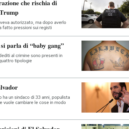
azione che rischia di
r Trump
o aveva autorizzato, ma dopo averlo
fatto pressioni sui registi
 si parla di “baby gang”
dediti al crimine sono presenti in
 quattro tipologie
alvador
o ha un sindaco di 33 anni, populista
che vuole cambiare le cose in modo
prigioni di El Salvador