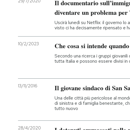
29/7/2020
Il documentario sull’immigr
diventare un problema pe
Uscirà lunedì su Netflix: il governo l
visto ci ha decisamente ripensato e ha 
10/2/2023
Che cosa si intende quando
Secondo una ricerca i gruppi giovanili 
tutta Italia e possono essere divisi in
13/11/2016
Il giovane sindaco di San S
Una delle città più pericolose al mond
di sinistra e di famiglia benestante, 
tutto nuovo
28/4/2020
I detenuti ammassati nelle 