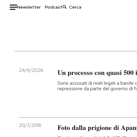
Newsletter
Podcast
Auto
HOME
Italia
Moda
Mondo
Libri
Politica
Consumismi
24/4/2026
Un processo con quasi 500 
Tecnologia
Storie/Idee
Sono accusati di reati legati a bande c
Internet
Ok Boomer!
repressione da parte del governo di 
Scienza
Media
Cultura
Europa
Economia
Altrecose
Sport
Mondiali calcio 2026
20/7/2016
Foto dalla prigione di Apan