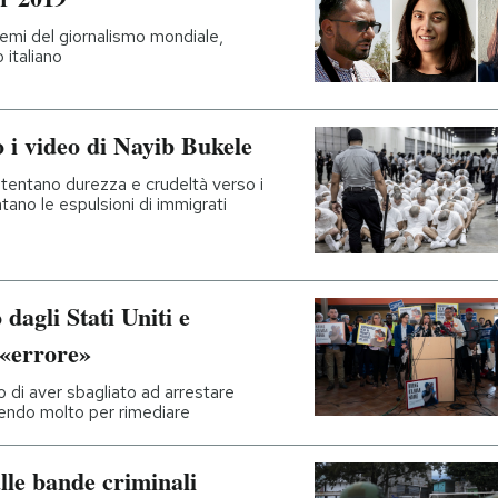
premi del giornalismo mondiale,
 italiano
i video di Nayib Bukele
stentano durezza e crudeltà verso i
ontano le espulsioni di immigrati
 dagli Stati Uniti e
 «errore»
di aver sbagliato ad arrestare
endo molto per rimediare
lle bande criminali