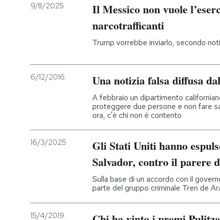
9/8/2025
Il Messico non vuole l’eserc
narcotrafficanti
Trump vorrebbe inviarlo, secondo notiz
6/12/2016
Una notizia falsa diffusa dal
A febbraio un dipartimento californiano
proteggere due persone e non fare sa
ora, c'è chi non è contento
16/3/2025
Gli Stati Uniti hanno espul
Salvador, contro il parere d
Sulla base di un accordo con il govern
parte del gruppo criminale Tren de A
15/4/2019
Chi ha vinto i premi Pulitz