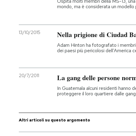
Ospita molti membri della MS-13, una d
mondo, ma è considerata un modello p
PODCAST
13/10/2015
NEWSLETTER
Nella prigione di Ciudad B
Adam Hinton ha fotografato i membri 
dei paesi più pericolosi dell’America c
I MIEI PREFERITI
SHOP
20/7/2011
La gang delle persone norm
In Guatemala alcuni residenti hanno d
CALENDARIO
proteggere il loro quartiere dalle gang 
AREA PERSONALE
Altri articoli su questo argomento
Entra