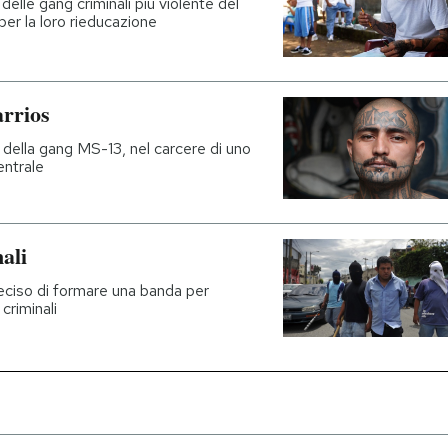
elle gang criminali più violente del
er la loro rieducazione
arrios
della gang MS-13, nel carcere di uno
entrale
ali
eciso di formare una banda per
criminali