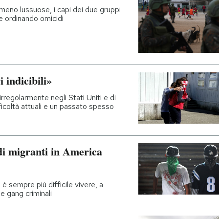
i meno lussuose, i capi dei due gruppi
 e ordinando omicidi
 indicibili»
 irregolarmente negli Stati Uniti e di
fficoltà attuali e un passato spesso
di migranti in America
 sempre più difficile vivere, a
e gang criminali