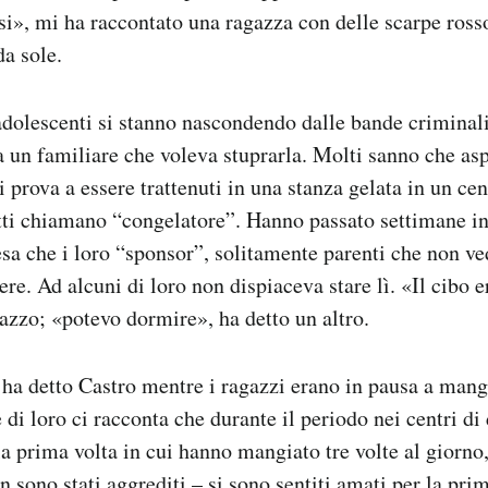
si», mi ha raccontato una ragazza con delle scarpe ros
a sole.
adolescenti si stanno nascondendo dalle bande criminal
a un familiare che voleva stuprarla. Molti sanno che as
i prova a essere trattenuti in una stanza gelata in un ce
utti chiamano “congelatore”. Hanno passato settimane in
esa che i loro “sponsor”, solitamente parenti che non ve
ere. Ad alcuni di loro non dispiaceva stare lì. «Il cibo 
azzo; «potevo dormire», ha detto un altro.
 ha detto Castro mentre i ragazzi erano in pausa a mang
 di loro ci racconta che durante il periodo nei centri di
 la prima volta in cui hanno mangiato tre volte al giorn
on sono stati aggrediti – si sono sentiti amati per la pri