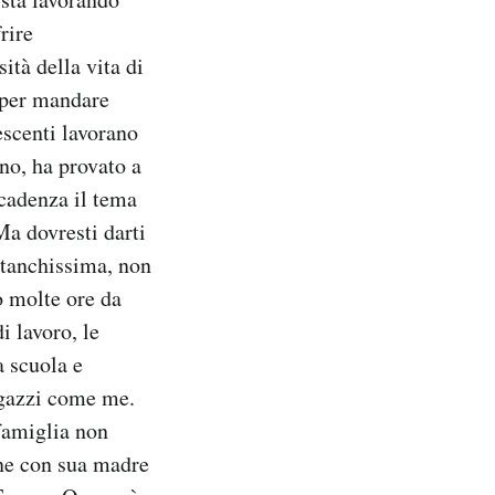
rire
ità della vita di
e per mandare
lescenti lavorano
no, ha provato a
scadenza il tema
Ma dovresti darti
stanchissima, non
o molte ore da
 lavoro, le
a scuola e
ragazzi come me.
famiglia non
ine con sua madre