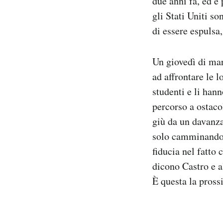
due anni fa, ed è
gli Stati Uniti s
di essere espuls
Un giovedì di mar
ad affrontare le 
studenti e li han
percorso a ostacol
giù da un davanza
solo camminando q
fiducia nel fatto
dicono Castro e al
È questa la pross