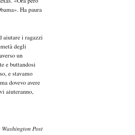
Texas. «Ora però
i Obama». Ha paura
 aiutare i ragazzi
 metà degli
raverso un
tte e buttandosi
so, e stavamo
 «ma dovevo avere
vi aiuteranno,
 Washington Post