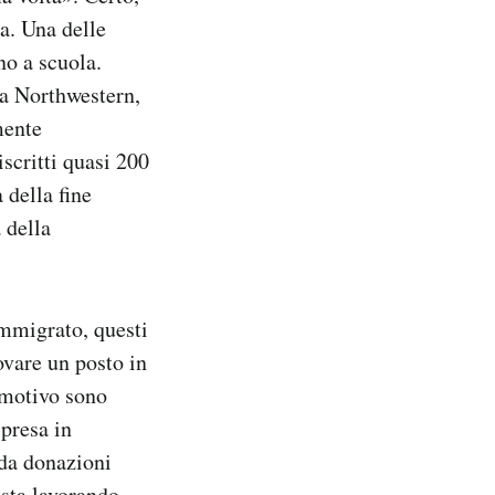
la. Una delle
no a scuola.
la Northwestern,
mente
iscritti quasi 200
 della fine
 della
immigrato, questi
ovare un posto in
o motivo sono
presa in
da donazioni
 sta lavorando