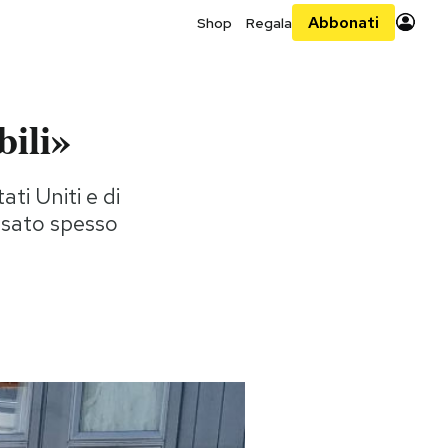
Abbonati
Shop
Regala
bili»
ati Uniti e di
assato spesso