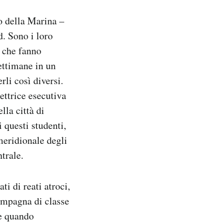
o della Marina –
d. Sono i loro
i che fanno
settimane in un
rli così diversi.
ettrice esecutiva
lla città di
 questi studenti,
meridionale degli
trale.
i di reati atroci,
ompagna di classe
re quando