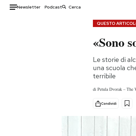
Newsletter
Podcast
Auto
QUESTO ARTICOLO
«Sono so
HOME
Italia
Moda
Le storie di al
Mondo
Libri
una scuola che 
Politica
Consumismi
terribile
Tecnologia
Storie/Idee
Internet
Ok Boomer!
di
Petula Dvorak – The 
Scienza
Media
Cultura
Europa
Condividi
Economia
Altrecose
Sport
Mondiali calcio 2026