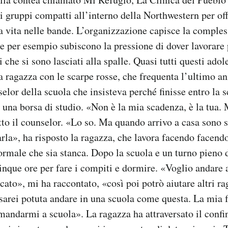
i gruppi compatti all’interno della Northwestern per off
la vita nelle bande. L’organizzazione capisce la compless
he per esempio subiscono la pressione di dover lavorar
i che si sono lasciati alla spalle. Quasi tutti questi ado
a ragazza con le scarpe rosse, che frequenta l’ultimo an
selor della scuola che insisteva perché finisse entro la 
i una borsa di studio. «Non è la mia scadenza, è la tua. 
etto il counselor. «Lo so. Ma quando arrivo a casa sono 
arla», ha risposto la ragazza, che lavora facendo facend
male che sia stanca. Dopo la scuola e un turno pieno di
nque ore per fare i compiti e dormire. «Voglio andare 
cato», mi ha raccontato, «così poi potrò aiutare altri 
sarei potuta andare in una scuola come questa. La mia 
 mandarmi a scuola». La ragazza ha attraversato il conf