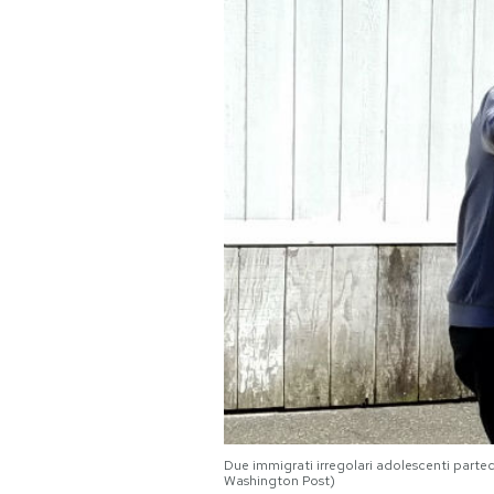
PODCAST
NEWSLETTER
I MIEI PREFERITI
SHOP
CALENDARIO
AREA PERSONALE
Area Personale
Due immigrati irregolari adolescenti partec
Washington Post)
Newsletter