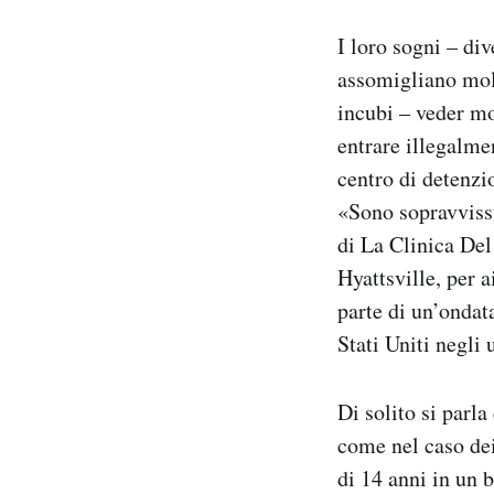
Notifiche mobile
I loro sogni – di
Regala il Post
assomigliano molt
Hai bisogno di aiuto?
Esci
incubi – veder mor
entrare illegalmen
centro di detenzio
«Sono sopravvissu
di La Clinica Del
Hyattsville, per a
parte di un’ondat
Stati Uniti negli 
Di solito si parla
come nel caso de
di 14 anni in un