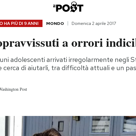
 HA PIÙ DI
9 ANNI
MONDO
Domenica 2 aprile 2017
pravvissuti a orrori indici
cuni adolescenti arrivati irregolarmente negli St
cerca di aiutarli, tra difficoltà attuali e un p
Washington Post