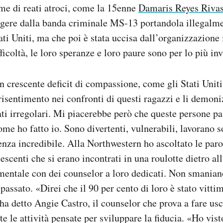
ime di reati atroci, come la 15enne
Damaris Reyes Riva
ggere dalla banda criminale MS-13 portandola illegalme
ati Uniti, ma che poi è stata uccisa dall’organizzazione
ifficoltà, le loro speranze e loro paure sono per lo più inv
n crescente deficit di compassione, come gli Stati Uniti
isentimento nei confronti di questi ragazzi e li demon
ati irregolari. Mi piacerebbe però che queste persone pa
me ho fatto io. Sono divertenti, vulnerabili, lavorano 
tenza incredibile. Alla Northwestern ho ascoltato le paro
scenti che si erano incontrati in una roulotte dietro al
 mentale con dei counselor a loro dedicati. Non smanian
passato. «Direi che il 90 per cento di loro è stato vitti
ha detto Angie Castro, il counselor che prova a fare usci
e le attività pensate per sviluppare la fiducia. «Ho vist