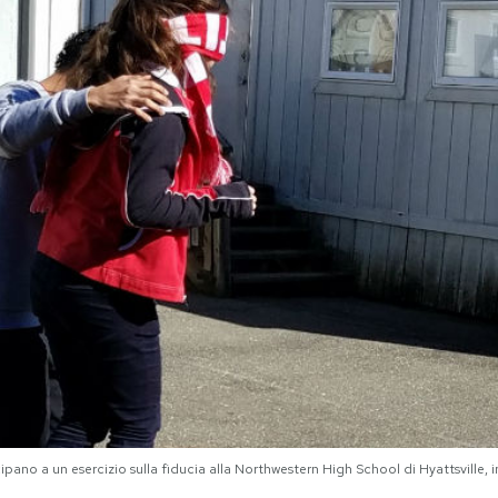
ipano a un esercizio sulla fiducia alla Northwestern High School di Hyattsville, 