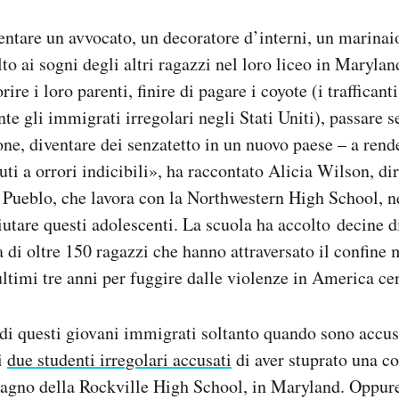
ventare un avvocato, un decoratore d’interni, un marinai
o ai sogni degli altri ragazzi nel loro liceo in Marylan
ire i loro parenti, finire di pagare i coyote (i trafficant
te gli immigrati irregolari negli Stati Uniti), passare 
ne, diventare dei senzatetto in un nuovo paese – a rende
ti a orrori indicibili», ha raccontato Alicia Wilson, dir
 Pueblo, che lavora con la Northwestern High School, ne
iutare questi adolescenti. La scuola ha accolto decine di
a di oltre 150 ragazzi che hanno attraversato il confine 
ultimi tre anni per fuggire dalle violenze in America cen
 di questi giovani immigrati soltanto quando sono accusat
i
due studenti irregolari accusati
di aver stuprato una c
 bagno della Rockville High School, in Maryland. Oppu