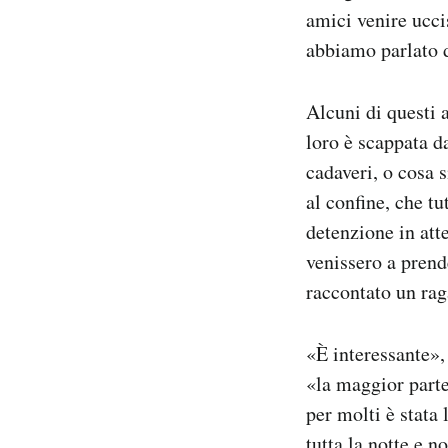
amici venire ucci
abbiamo parlato d
Alcuni di questi 
loro è scappata d
cadaveri, o cosa s
al confine, che t
detenzione in att
venissero a prend
raccontato un rag
«È interessante»,
«la maggior parte
per molti è stata
tutta la notte e n