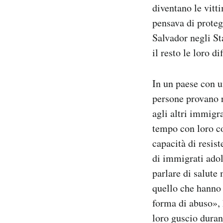
diventano le vitt
pensava di prote
Salvador negli St
il resto le loro d
In un paese con u
persone provano r
agli altri immigr
tempo con loro co
capacità di resis
di immigrati adole
parlare di salute
quello che hanno 
forma di abuso», 
loro guscio durant