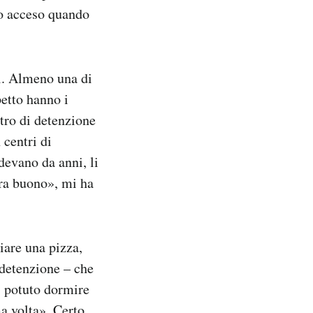
so acceso quando
i. Almeno una di
petto hanno i
ntro di detenzione
 centri di
devano da anni, li
era buono», mi ha
iare una pizza,
 detenzione – che
o, potuto dormire
ma volta». Certo,