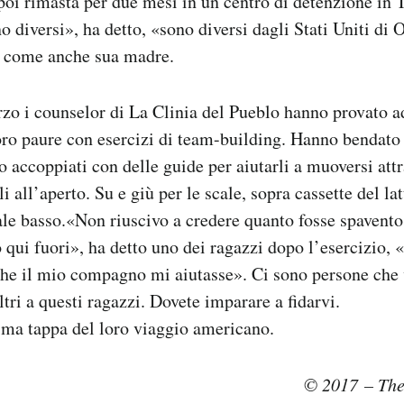
 poi rimasta per due mesi in un centro di detenzione in 
ono diversi», ha detto, «sono diversi dagli Stati Uniti d
a, come anche sua madre.
zo i counselor di La Clinia del Pueblo hanno provato ad
loro paure con esercizi di team-building. Hanno bendato
no accoppiati con delle guide per aiutarli a muoversi att
i all’aperto. Su e giù per le scale, sopra cassette del la
le basso.«Non riuscivo a credere quanto fosse spavento
ui fuori», ha detto uno dei ragazzi dopo l’esercizio,
 che il mio compagno mi aiutasse». Ci sono persone che 
tri a questi ragazzi. Dovete imparare a fidarvi.
ima tappa del loro viaggio americano.
© 2017 – The