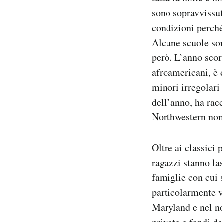
sono sopravvissut
condizioni perché
Alcune scuole son
però. L’anno scor
afroamericani, è d
minori irregolari 
dell’anno, ha rac
Northwestern non
Oltre ai classici
ragazzi stanno la
famiglie con cui 
particolarmente v
Maryland e nel n
private e fondi d