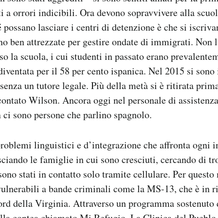
i a orrori indicibili. Ora devono sopravvivere alla scuo
 possano lasciare i centri di detenzione è che si iscriva
o ben attrezzate per gestire ondate di immigrati. Non 
so la scuola, i cui studenti in passato erano prevalente
iventata per il 58 per cento ispanica. Nel 2015 si sono 
senza un tutore legale. Più della metà si è ritirata prima
contato Wilson. Ancora oggi nel personale di assistenza
 ci sono persone che parlino spagnolo.
 problemi linguistici e d’integrazione che affronta ogni 
sciando le famiglie in cui sono cresciuti, cercando di tr
sono stati in contatto solo tramite cellulare. Per quest
ulnerabili a bande criminali come la MS-13, che è in ri
ord della Virginia. Attraverso un programma sostenuto 
ella contea chiamato Mi Refugio, La Clinica del Pueblo