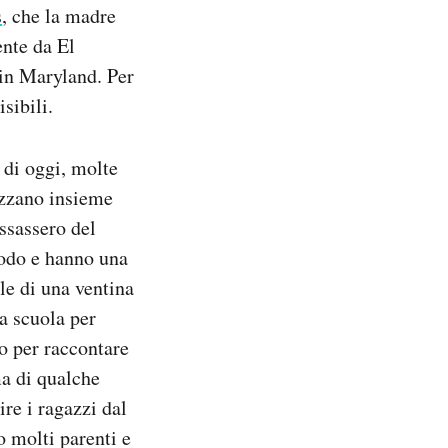
s
, che la madre
nte da El
 in Maryland. Per
isibili.
 di oggi, molte
izzano insieme
ssassero del
sodo e hanno una
le di una ventina
la scuola per
o per raccontare
ma di qualche
re i ragazzi dal
o molti parenti e