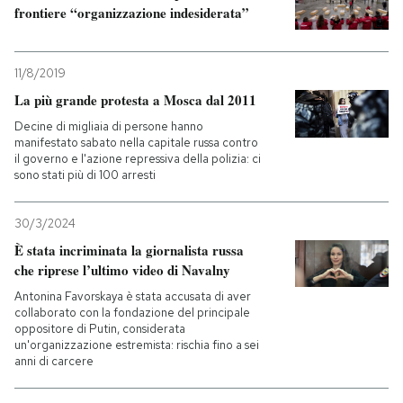
frontiere “organizzazione indesiderata”
PODCAST
11/8/2019
NEWSLETTER
La più grande protesta a Mosca dal 2011
Decine di migliaia di persone hanno
manifestato sabato nella capitale russa contro
I MIEI PREFERITI
il governo e l'azione repressiva della polizia: ci
sono stati più di 100 arresti
SHOP
30/3/2024
È stata incriminata la giornalista russa
che riprese l’ultimo video di Navalny
CALENDARIO
Antonina Favorskaya è stata accusata di aver
collaborato con la fondazione del principale
oppositore di Putin, considerata
AREA PERSONALE
un'organizzazione estremista: rischia fino a sei
anni di carcere
Entra