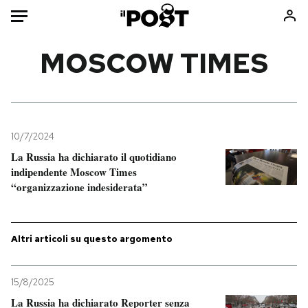
Auto
MOSCOW TIMES
HOME
Italia
Moda
Mondo
Libri
10/7/2024
Politica
Consumismi
La Russia ha dichiarato il quotidiano
indipendente Moscow Times
Tecnologia
Storie/Idee
“organizzazione indesiderata”
Internet
Ok Boomer!
Scienza
Media
Cultura
Europa
Altri articoli su questo argomento
Economia
Altrecose
Sport
Mondiali calcio 2026
15/8/2025
La Russia ha dichiarato Reporter senza