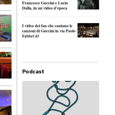
Francesco Guccini e Lucio
“Loco
Dalla, in un video d’epoca
Franc
I video dei fan che cantano le
Il de
canzoni di Guccini in via Paolo
Edoar
Fabbri 43
cappi
Podcast