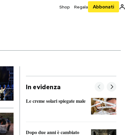
Abbonati
Shop
Regala
In evidenza
Le creme solari spiegate male
FitAc
guerr
Dopo due anni è cambiato
A cos