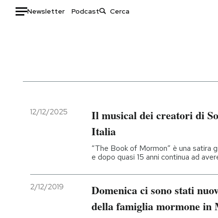
Newsletter
Podcast
Auto
HOME
Italia
Moda
Mondo
Libri
Politica
Consumismi
12/12/2025
Il musical dei creatori di S
Tecnologia
Storie/Idee
Italia
Internet
Ok Boomer!
“The Book of Mormon” è una satira gro
Scienza
Media
e dopo quasi 15 anni continua ad av
Cultura
Europa
Economia
Altrecose
2/12/2019
Domenica ci sono stati nuovi
Sport
Mondiali calcio 2026
della famiglia mormone in 