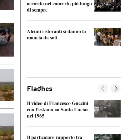
accordo nel concerto più lungo
di sempre
Il ci
parla
Alcuni ristoranti si danno la
nessu
mancia da soli
Fla
hes
Il video di Francesco Guccini
Sulla
con l’eskimo «a Santa Lucia»
vorti
nel 1965
veder
Il particolare rapporto tra
La ve