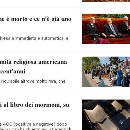
e è morto e ce n’è già uno
chiesa è immediata e automatica, e
nità religiosa americana
 cent’anni
incurabile altrove molto rara, che
i al libro dei mormoni, su
tte 400 (positive e negative) dopo
ello Utah ha chiesto agli studenti di