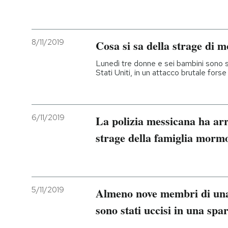
PODCAST
8/11/2019
Cosa si sa della strage di 
NEWSLETTER
Lunedì tre donne e sei bambini sono sta
Stati Uniti, in un attacco brutale for
I MIEI PREFERITI
6/11/2019
La polizia messicana ha arr
SHOP
strage della famiglia morm
CALENDARIO
AREA PERSONALE
5/11/2019
Almeno nove membri di una
sono stati uccisi in una spa
Entra