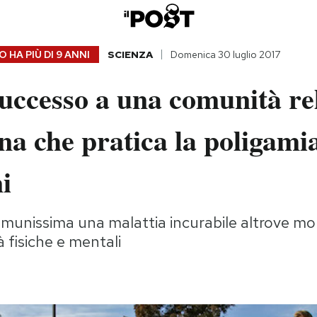
 HA PIÙ DI
9 ANNI
SCIENZA
Domenica 30 luglio 2017
uccesso a una comunità re
a che pratica la poligami
i
munissima una malattia incurabile altrove mol
à fisiche e mentali