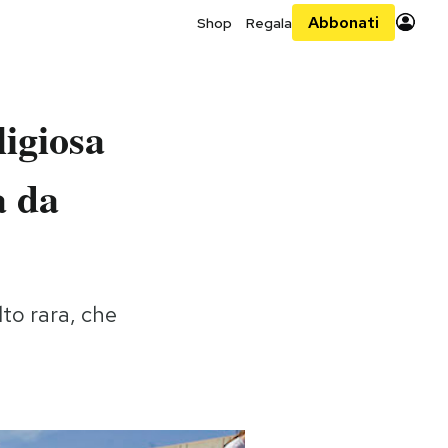
Abbonati
Shop
Regala
ligiosa
a da
to rara, che