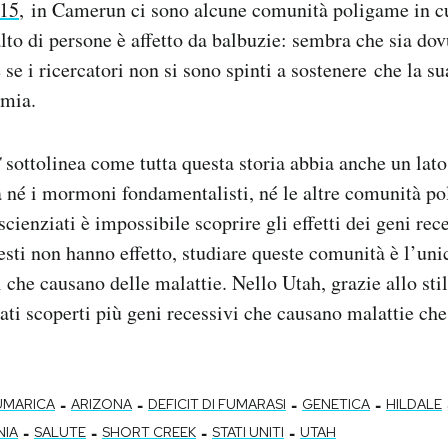
015
, in Camerun ci sono alcune comunità poligame in 
lto di persone è affetto da balbuzie: sembra che sia do
se i ricercatori non si sono spinti a sostenere che la s
amia.
C
sottolinea come tutta questa storia abbia anche un lato
 né i mormoni fondamentalisti, né le altre comunità po
scienziati è impossibile scoprire gli effetti dei geni rec
esti non hanno effetto, studiare queste comunità è l’un
 che causano delle malattie. Nello Utah, grazie allo stil
ti scoperti più geni recessivi che causano malattie che 
-
-
-
-
UMARICA
ARIZONA
DEFICIT DI FUMARASI
GENETICA
HILDALE
-
-
-
-
NIA
SALUTE
SHORT CREEK
STATI UNITI
UTAH