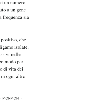
cui un numero
vuto a un gene
ua frequenza sia
 positivo, che
ligame isolate.
essivi nelle
ico modo per
e di vita dei
in ogni altro
-
-
MORMONI