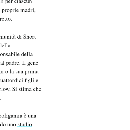
li per ciascun
 proprie madri,
retto.
munità di Short
della
onsabile della
al padre. Il gene
lui o la sua prima
attordici figli e
rlow. Si stima che
.
 poligamia è una
ondo uno
studio