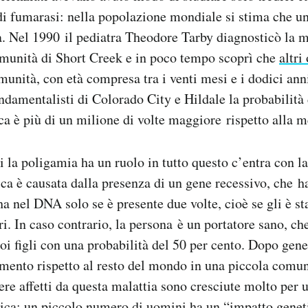
t di fumarasi: nella popolazione mondiale si stima che u
a. Nel 1990 il pediatra Theodore Tarby diagnosticò la m
munità di Short Creek e in poco tempo scoprì che
altri
unità, con età compresa tra i venti mesi e i dodici anni
damentalisti di Colorado City e Hildale la probabilità
ca è più di un milione di volte maggiore rispetto alla 
i la poligamia ha un ruolo in tutto questo c’entra con l
ca è causata dalla presenza di un gene recessivo, che ha
ha nel DNA solo se è presente due volte, cioè se gli è s
ri. In caso contrario, la persona è un portatore sano, ch
uoi figli con una probabilità del 50 per cento. Dopo gene
mento rispetto al resto del mondo in una piccola comuni
sere affetti da questa malattia sono cresciute molto per 
tica: un piccolo numero di uomini ha un “impatto genet