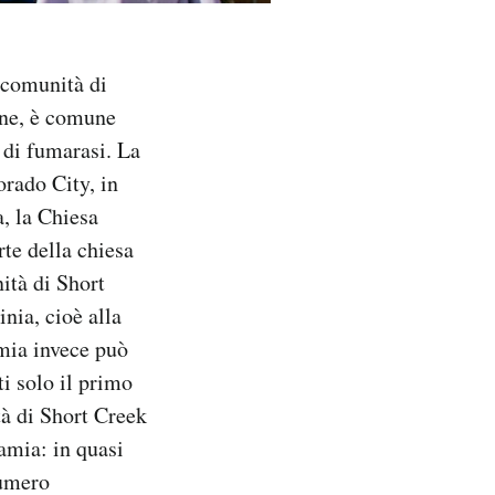
a comunità di
one, è comune
 di fumarasi. La
rado City, in
a, la Chiesa
rte della chiesa
ità di Short
inia, cioè alla
mia invece può
i solo il primo
tà di Short Creek
gamia: in quasi
numero