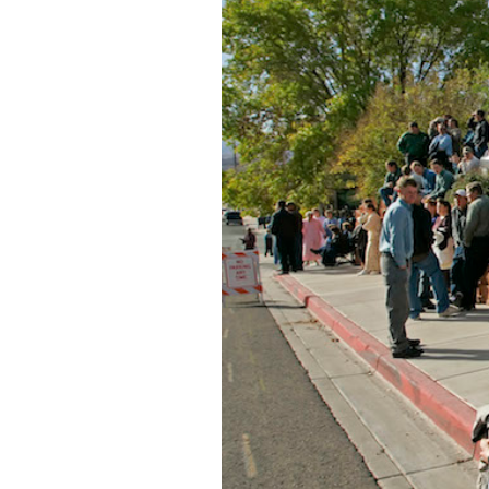
PODCAST
NEWSLETTER
I MIEI PREFERITI
SHOP
CALENDARIO
AREA PERSONALE
Area Personale
Newsletter