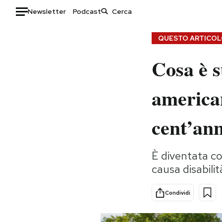
Newsletter
Podcast
Auto
QUESTO ARTICOLO
Cosa è s
HOME
Italia
Moda
american
Mondo
Libri
Politica
Consumismi
cent’ann
Tecnologia
Storie/Idee
Internet
Ok Boomer!
È diventata co
Scienza
Media
causa disabilit
Cultura
Europa
Economia
Altrecose
Condividi
Sport
Mondiali calcio 2026