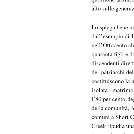
alto sulle genera
Lo spiega bene
u
dall’esempio di 
nell’Ottocento ch
quaranta figli e 
discendenti diret
dei patriarchi de
costituiscono la 
isolata i matrimo
l’80 per cento de
della comunità, 
comuni a Short Cr
Creek ripudia una