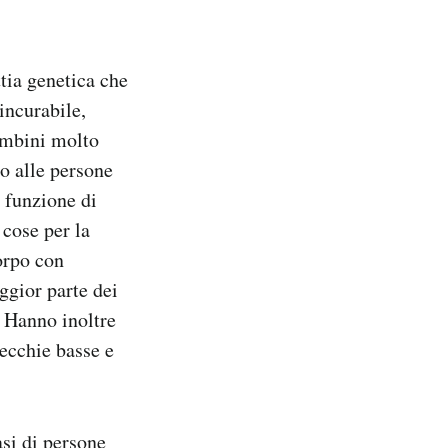
tia genetica che
incurabile,
bambini molto
o alle persone
a funzione di
 cose per la
corpo con
ggior parte dei
. Hanno inoltre
recchie basse e
asi di persone