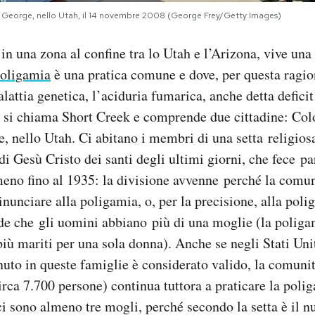
. George, nello Utah, il 14 novembre 2008 (George Frey/Getty Images)
, in una zona al confine tra lo Utah e l’Arizona, vive un
oligamia
è una pratica comune e dove, per questa ragi
lattia genetica, l’aciduria fumarica, anche detta deficit
 si chiama Short Creek e comprende due cittadine: Colo
e, nello Utah. Ci abitano i membri di una setta religios
i Gesù Cristo dei santi degli ultimi giorni, che fece pa
no fino al 1935: la divisione avvenne perché la comun
nunciare alla poligamia, o, per la precisione, alla polig
de che gli uomini abbiano più di una moglie (la poliga
iù mariti per una sola donna). Anche se negli Stati Unit
to in queste famiglie è considerato valido, la comuni
irca 7.700 persone) continua tuttora a praticare la poli
 ci sono almeno tre mogli, perché secondo la setta è il 