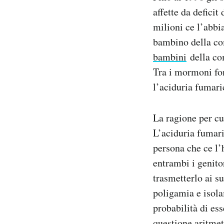
affette da defici
milioni ce l’abbi
bambino della co
bambini
della com
Tra i mormoni fon
l’aciduria fumari
La ragione per cu
L’aciduria fumari
persona che ce l’
entrambi i genito
trasmetterlo ai s
poligamia e isola
probabilità di es
questione aritme