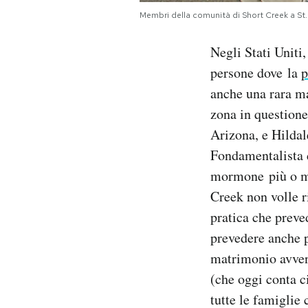
Notifiche mobile
Membri della comunità di Short Creek a St
Regala il Post
Hai bisogno di aiuto?
Negli Stati Uniti
Esci
persone dove la
p
anche una rara ma
zona in questione
Arizona, e Hildal
Fondamentalista d
mormone più o me
Creek non volle ri
pratica che preve
prevedere anche p
matrimonio avvenu
(che oggi conta c
tutte le famiglie