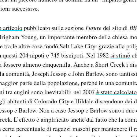
zioni successive.
n articolo
pubblicato sulla sezione
Future
del sito di
BB
Brigham Young, un importante membro della chiesa m
e tra le altre cose fondò Salt Lake City: grazie alla pol
da questi 204 nipoti e 745 bisnipoti. Nel 1982
si stimò
ch
ti fossero almeno cinquemila. Anche a Short Creek i di
lla comunità, Joseph Jessop e John Barlow, sono tantiss
maggior parte della popolazione, perché in una comunità
ni tra cugini sono inevitabili: nel 2007
è stato calcolato
gli abitanti di Colorado City e Hildale discendono dai 
Jessop e Barlow. Non a caso Jessop e Barlow sono i due
eek. L’effetto è amplificato anche dal fatto che la com
 certa percentuale di ragazzi maschi per mantenere il 