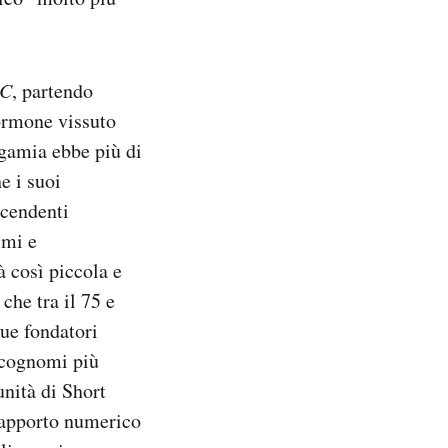
C
, partendo
ormone vissuto
igamia ebbe più di
e i suoi
scendenti
imi e
 così piccola e
che tra il 75 e
due fondatori
 cognomi più
unità di Short
rapporto numerico