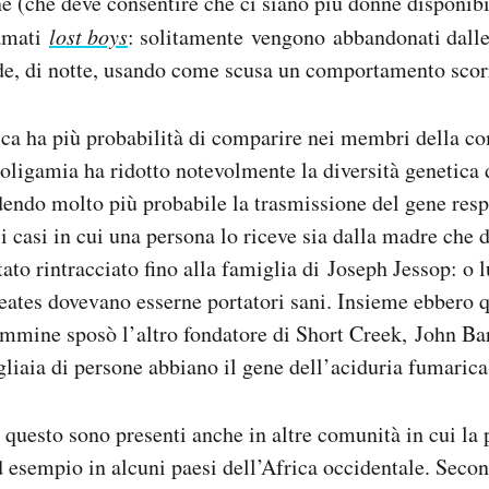
e (che deve consentire che ci siano più donne disponibi
amati
lost boys
: solitamente vengono abbandonati dalle
de, di notte, usando come scusa un comportamento scor
ca ha più probabilità di comparire nei membri della co
oligamia ha ridotto notevolmente la diversità genetica 
endo molto più probabile la trasmissione del gene resp
i casi in cui una persona lo riceve sia dalla madre che d
tato rintracciato fino alla famiglia di Joseph Jessop: o 
tes dovevano esserne portatori sani. Insieme ebbero qu
femmine sposò l’altro fondatore di Short Creek, John Ba
liaia di persone abbiano il gene dell’aciduria fumarica
 questo sono presenti anche in altre comunità in cui la
ad esempio in alcuni paesi dell’Africa occidentale. Sec