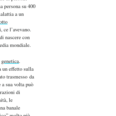
na persona su 400
alattia a un
 otto
, ce l’avevano.
 di nascere con
media mondiale.
a
genetica
.
 un effetto sulla
tato trasmesso da
e a sua volta può
razioni di
tà, le
una banale
ico” molto più