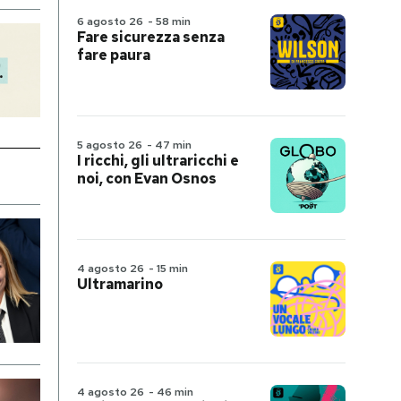
6 agosto 26
-
58 min
Fare sicurezza senza
fare paura
5 agosto 26
-
47 min
I ricchi, gli ultraricchi e
noi, con Evan Osnos
4 agosto 26
-
15 min
Ultramarino
4 agosto 26
-
46 min