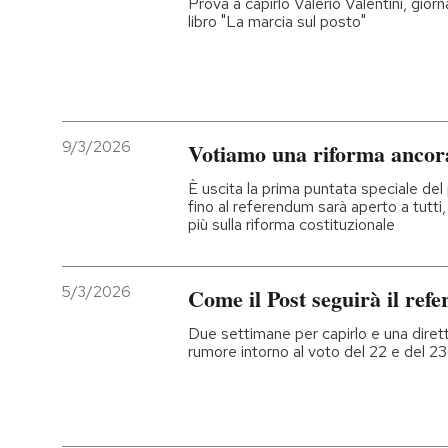
Prova a capirlo Valerio Valentini, giorn
libro "La marcia sul posto"
PODCAST
NEWSLETTER
9/3/2026
Votiamo una riforma ancora
I MIEI PREFERITI
È uscita la prima puntata speciale de
fino al referendum sarà aperto a tutti,
più sulla riforma costituzionale
SHOP
5/3/2026
Come il Post seguirà il ref
CALENDARIO
Due settimane per capirlo e una dirett
rumore intorno al voto del 22 e del 2
AREA PERSONALE
Entra