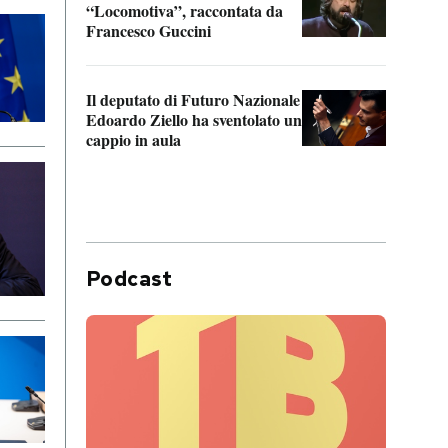
“Locomotiva”, raccontata da
inseg
Francesco Guccini
Khers
Il deputato di Futuro Nazionale
La pl
Edoardo Ziello ha sventolato un
da P
cappio in aula
Podcast