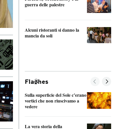
“Odis
guerra delle palestre
Che s
strum
Alcuni ristoranti si danno la
mancia da soli
Fla
hes
Sulla superficie del Sole c’erano
Il fi
vortici che non riuscivamo a
facen
vedere
dentr
La vera storia della
Il vi