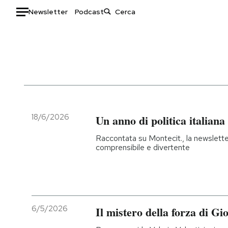
Newsletter
Podcast
Auto
HOME
Italia
Moda
Mondo
Libri
Politica
Consumismi
18/6/2026
Un anno di politica italiana
Tecnologia
Storie/Idee
Raccontata su Montecit., la newslette
Internet
Ok Boomer!
comprensibile e divertente
Scienza
Media
Cultura
Europa
Economia
Altrecose
Sport
Mondiali calcio 2026
6/5/2026
Il mistero della forza di Gi