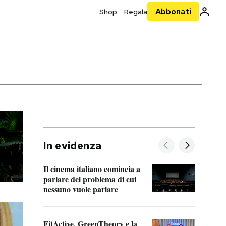
Abbonati
Shop
Regala
In evidenza
Il cinema italiano comincia a
A cos
parlare del problema di cui
nessuno vuole parlare
Cosa 
FitActive, GreenTheory e la