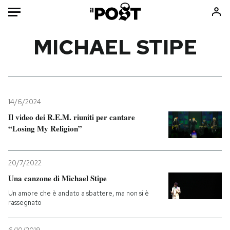
Auto
MICHAEL STIPE
HOME
Italia
Moda
Mondo
Libri
14/6/2024
Politica
Consumismi
Il video dei R.E.M. riuniti per cantare
“Losing My Religion”
Tecnologia
Storie/Idee
Internet
Ok Boomer!
Scienza
Media
20/7/2022
Cultura
Europa
Una canzone di Michael Stipe
Economia
Altrecose
Un amore che è andato a sbattere, ma non si è
rassegnato
Sport
Mondiali calcio 2026