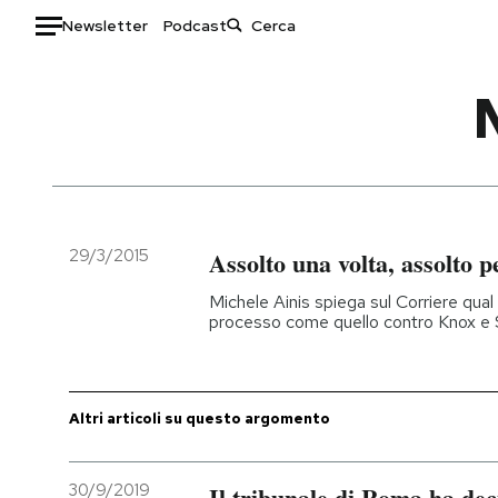
Newsletter
Podcast
Auto
HOME
Italia
Moda
Mondo
Libri
Politica
Consumismi
29/3/2015
Assolto una volta, assolto 
Tecnologia
Storie/Idee
Michele Ainis spiega sul Corriere qual 
Internet
Ok Boomer!
processo come quello contro Knox e S
Scienza
Media
Cultura
Europa
Economia
Altrecose
Altri articoli su questo argomento
Sport
Mondiali calcio 2026
30/9/2019
Il tribunale di Roma ha deci