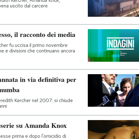
edith Kercher, Amanda Knox,
ena uscito dal carcere
cesso, il racconto dei media
her fu uccisa il primo novembre
he e divisioni che continuano ancora
nata in via definitiva per
Lumumba
redith Kercher nel 2007: si chiude
anni
 serie su Amanda Knox
esse prima e dopo l'omicidio di