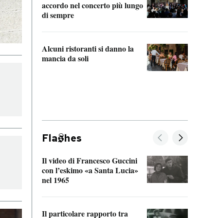
accordo nel concerto più lungo
di sempre
Il ci
parla
Alcuni ristoranti si danno la
nessu
mancia da soli
Fla
hes
Il video di Francesco Guccini
Sulla
con l’eskimo «a Santa Lucia»
vorti
nel 1965
veder
Il particolare rapporto tra
La ve