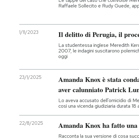
Le tappe del caso che coinvolse Mer
Raffaele Sollecito e Rudy Guede, app
1/11/2023
Il delitto di Perugia, il pro
La studentessa inglese Meredith Kerc
2007, le indagini suscitarono polemic
oggi
23/1/2025
Amanda Knox è stata condan
aver calunniato Patrick 
Lo aveva accusato dell'omicidio di Me
così una vicenda giudiziaria durata 18 
22/8/2025
Amanda Knox ha fatto una
Racconta la sua versione di cosa succ