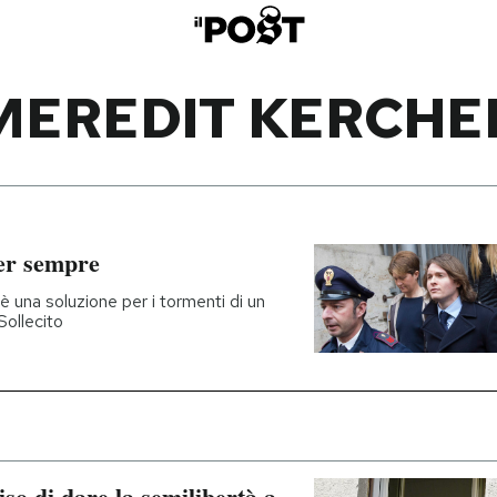
MEREDIT KERCHE
per sempre
è una soluzione per i tormenti di un
ollecito
so di dare la semilibertà a