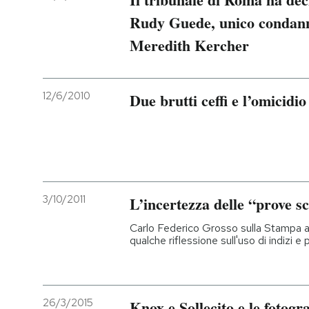
Rudy Guede, unico condanna
PODCAST
Meredith Kercher
NEWSLETTER
12/6/2010
Due brutti ceffi e l’omicid
I MIEI PREFERITI
SHOP
3/10/2011
L’incertezza delle “prove sc
CALENDARIO
Carlo Federico Grosso sulla Stampa a
qualche riflessione sull'uso di indizi e p
AREA PERSONALE
Entra
26/3/2015
Knox e Sollecito e le fotogr