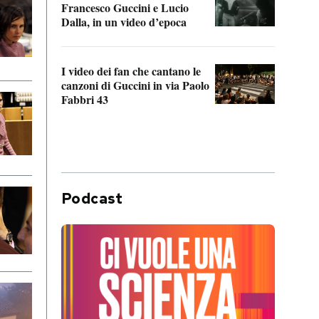
Francesco Guccini e Lucio
“Loco
Dalla, in un video d’epoca
Franc
I video dei fan che cantano le
Il de
canzoni di Guccini in via Paolo
Edoar
Fabbri 43
cappi
Podcast