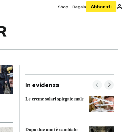
Abbonati
Shop
Regala
R
In evidenza
Le creme solari spiegate male
FitAc
guerr
Dopo due anni è cambiato
A cos