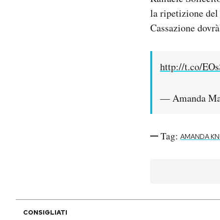
la ripetizione de
PODCAST
Cassazione dovrà
NEWSLETTER
http://t.co/E
I MIEI PREFERITI
— Amanda Ma
SHOP
Tag:
AMANDA K
CALENDARIO
AREA PERSONALE
Area Personale
CONSIGLIATI
Newsletter