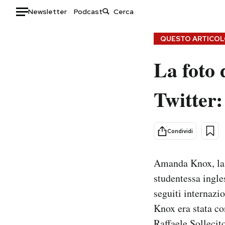
Newsletter
Podcast
Auto
QUESTO ARTICOLO
La foto
HOME
Italia
Moda
Twitter:
Mondo
Libri
Politica
Consumismi
Tecnologia
Storie/Idee
Condividi
Internet
Ok Boomer!
Scienza
Media
Amanda Knox, la 
Cultura
Europa
studentessa ingle
Economia
Altrecose
seguiti internazi
Sport
Mondiali calcio 2026
Knox era stata co
Raffaele Sollecit