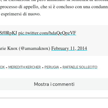
l processo di appello, che si è concluso con una condann
 esprimersi di nuovo.
OsSf0RpKJ
pic.twitter.com/hdaQeQpzVF
rie Knox (@amamaknox)
February 11, 2014
-
-
-
NOX
MEREDITH KERCHER
PERUGIA
RAFFAELE SOLLECITO
Mostra i commenti