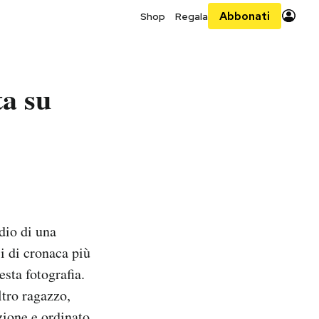
Abbonati
Shop
Regala
a su
dio di una
i di cronaca più
sta fotografia.
ltro ragazzo,
zione e ordinato