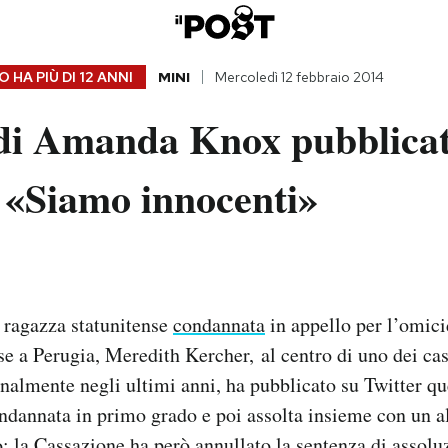
 HA PIÙ DI
12 ANNI
MINI
Mercoledì 12 febbraio 2014
 di Amanda Knox pubblicat
 «Siamo innocenti»
ragazza statunitense
condannata
in appello per l’omici
se a Perugia, Meredith Kercher, al centro di uno dei cas
onalmente negli ultimi anni, ha pubblicato su Twitter que
ndannata in primo grado e poi assolta insieme con un a
o; la Cassazione ha però annullato la sentenza di assolu