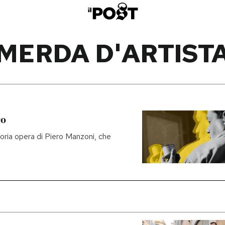
MERDA D'ARTIST
ro
atoria opera di Piero Manzoni, che