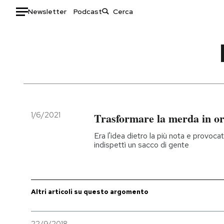
Newsletter
Podcast
Auto
HOME
Italia
Moda
Mondo
Libri
Politica
Consumismi
1/6/2021
Trasformare la merda in o
Tecnologia
Storie/Idee
Era l'idea dietro la più nota e provoc
Internet
Ok Boomer!
indispettì un sacco di gente
Scienza
Media
Cultura
Europa
Economia
Altrecose
Altri articoli su questo argomento
Sport
Mondiali calcio 2026