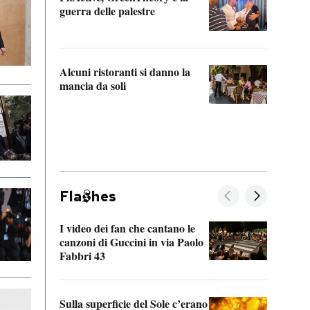
“Odis
guerra delle palestre
Che s
strum
Alcuni ristoranti si danno la
mancia da soli
Fla
hes
I video dei fan che cantano le
Il de
canzoni di Guccini in via Paolo
Edoar
Fabbri 43
cappi
Sulla superficie del Sole c’erano
Il fi