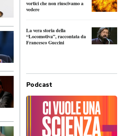
vortici che non riuscivamo a
facen
vedere
dentr
La vera storia della
Il vi
“Locomotiva”, raccontata da
inseg
Francesco Guccini
Khers
Podcast