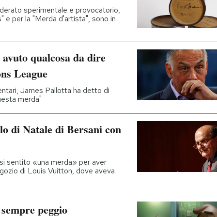
siderato sperimentale e provocatorio,
e per la "Merda d'artista", sono in
 avuto qualcosa da dire
ons League
ntari, James Pallotta ha detto di
questa merda"
lo di Natale di Bersani con
ersi sentito «una merda» per aver
egozio di Louis Vuitton, dove aveva
 sempre peggio