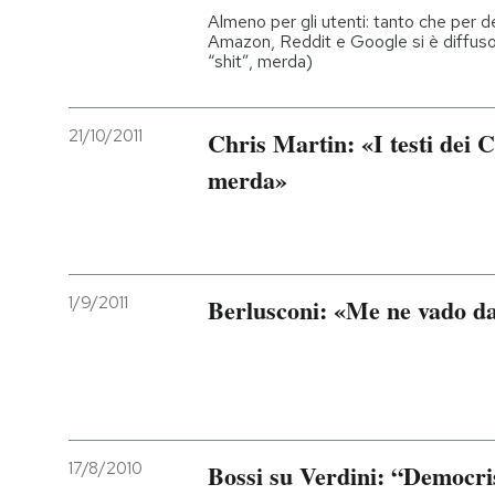
Almeno per gli utenti: tanto che per de
Amazon, Reddit e Google si è diffuso i
“shit”, merda)
21/10/2011
Chris Martin: «I testi dei 
merda»
1/9/2011
Berlusconi: «Me ne vado da
17/8/2010
Bossi su Verdini: “Democri