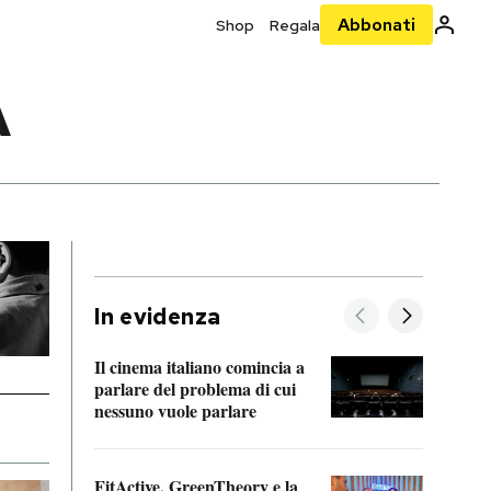
Abbonati
Shop
Regala
A
In evidenza
Il cinema italiano comincia a
A cos
parlare del problema di cui
nessuno vuole parlare
Cosa 
FitActive, GreenTheory e la