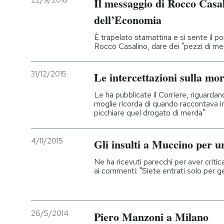
22/9/2018
Il messaggio di Rocco Casal
dell’Economia
PODCAST
È trapelato stamattina e si sente il p
Rocco Casalino, dare dei "pezzi di merd
NEWSLETTER
31/12/2015
Le intercettazioni sulla mo
I MIEI PREFERITI
Le ha pubblicate il Corriere, riguardano 
moglie ricorda di quando raccontava in 
picchiare quel drogato di merda"
SHOP
4/11/2015
Gli insulti a Muccino per u
CALENDARIO
Ne ha ricevuti parecchi per aver critic
ai commenti: "Siete entrati solo per g
AREA PERSONALE
Entra
26/5/2014
Piero Manzoni a Milano