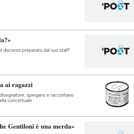
da?»
il discorso preparato dal suo staff
a ai ragazzi
e disegnatore, spiegano e raccontano
uella concettuale
che Gentiloni è una merda»