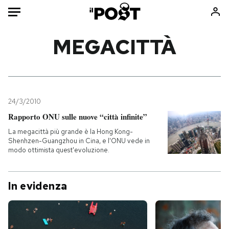
Auto
MEGACITTÀ
HOME
Italia
Moda
Mondo
Libri
24/3/2010
Politica
Consumismi
Rapporto ONU sulle nuove “città infinite”
Tecnologia
Storie/Idee
La megacittà più grande è la Hong Kong-
Shenhzen-Guangzhou in Cina, e l'ONU vede in
Internet
Ok Boomer!
modo ottimista quest'evoluzione.
Scienza
Media
Cultura
Europa
In evidenza
Economia
Altrecose
Sport
Mondiali calcio 2026