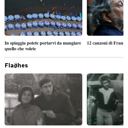
PODCAST
NEWSLETTER
In spiaggia potete portarvi da mangiare
12 canzoni di France
quello che volete
I MIEI PREFERITI
Fla
hes
SHOP
CALENDARIO
AREA PERSONALE
Entra