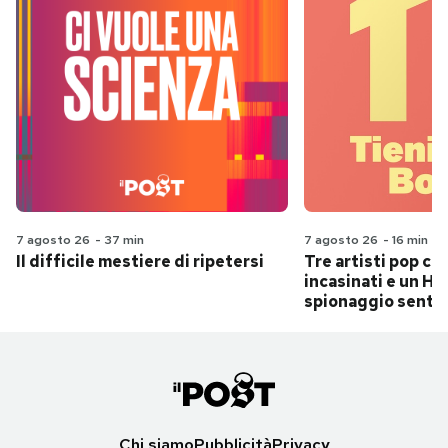
7 agosto 26
-
37 min
7 agosto 26
-
16 min
Il difficile mestiere di ripetersi
Tre artisti pop ch
incasinati e un Hit
spionaggio senti
Chi siamo
Pubblicità
Privacy