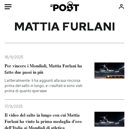
Auto
MATTIA FURLANI
HOME
Italia
Moda
Mondo
Libri
18/9/2025
Politica
Consumismi
Per vincere i Mondiali, Mattia Furlani ha
fatto due passi in più
Tecnologia
Storie/Idee
Letteralmente: li ha aggiunti alla sua rincorsa
Internet
Ok Boomer!
prima del salto in lungo, e i risultati si sono visti
Scienza
Media
prima di quanto sperasse
Cultura
Europa
Economia
Altrecose
17/9/2025
Il video del salto in lungo con cui Mattia
Sport
Mondiali calcio 2026
Furlani ha vinto la prima medaglia d’oro
dell’Italia ai Mondiali di atletica