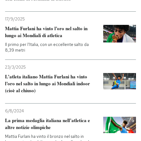
PODCAST
17/9/2025
Mattia Furlani ha vinto l’oro nel salto in
NEWSLETTER
lungo ai Mondiali di atletica
Il primo per l'Italia, con un eccellente salto da
8,39 metri
I MIEI PREFERITI
23/3/2025
SHOP
L’atleta italiano Mattia Furlani ha vinto
l’oro nel salto in lungo ai Mondiali indoor
(cioè al chiuso)
CALENDARIO
6/8/2024
AREA PERSONALE
La prima medaglia italiana nell’atletica e
altre notizie olimpiche
Entra
Mattia Furlani ha vinto il bronzo nel salto in