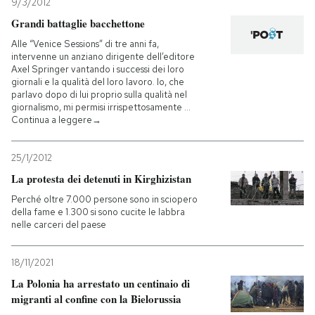
9/3/2012
Grandi battaglie bacchettone
Alle “Venice Sessions” di tre anni fa,
intervenne un anziano dirigente dell’editore
Axel Springer vantando i successi dei loro
giornali e la qualità del loro lavoro. Io, che
parlavo dopo di lui proprio sulla qualità nel
giornalismo, mi permisi irrispettosamente …
Continua a leggere→
25/1/2012
La protesta dei detenuti in Kirghizistan
Perché oltre 7.000 persone sono in sciopero
della fame e 1.300 si sono cucite le labbra
nelle carceri del paese
18/11/2021
La Polonia ha arrestato un centinaio di
migranti al confine con la Bielorussia