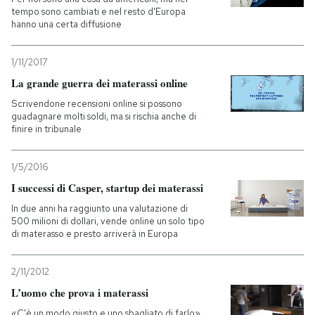
tempo sono cambiati e nel resto d'Europa
hanno una certa diffusione
PODCAST
1/11/2017
NEWSLETTER
La grande guerra dei materassi online
Scrivendone recensioni online si possono
guadagnare molti soldi, ma si rischia anche di
I MIEI PREFERITI
finire in tribunale
1/5/2016
SHOP
I successi di Casper, startup dei materassi
In due anni ha raggiunto una valutazione di
CALENDARIO
500 milioni di dollari, vende online un solo tipo
di materasso e presto arriverà in Europa
AREA PERSONALE
2/11/2012
Entra
L’uomo che prova i materassi
«C'è un modo giusto e uno sbagliato di farlo»,