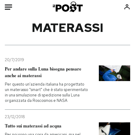
Auto
MATERASSI
HOME
Italia
Moda
Mondo
Libri
20/7/2019
Politica
Consumismi
Per andare sulla Luna bisogna pensare
anche ai materassi
Tecnologia
Storie/Idee
Per questo un'azienda italiana ha progettato
Internet
Ok Boomer!
un materasso "smart" che è stato sperimentato
Scienza
Media
in una simulazione di spedizione sulla Luna
organizzata da Roscosmos e NASA
Cultura
Europa
Economia
Altrecose
23/12/2018
Sport
Mondiali calcio 2026
Tutto sui materassi ad acqua
Per noi sono una cosa da americani, ma nel