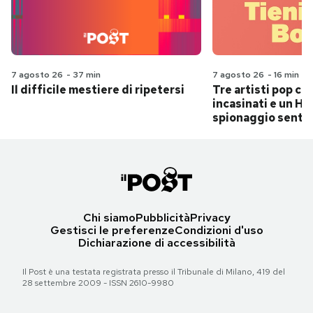
7 agosto 26
-
37 min
7 agosto 26
-
16 min
Il difficile mestiere di ripetersi
Tre artisti pop ch
incasinati e un Hit
spionaggio senti
Chi siamo
Pubblicità
Privacy
Gestisci le preferenze
Condizioni d'uso
Dichiarazione di accessibilità
Il Post è una testata registrata presso il Tribunale di Milano, 419 del
28 settembre 2009 - ISSN 2610-9980