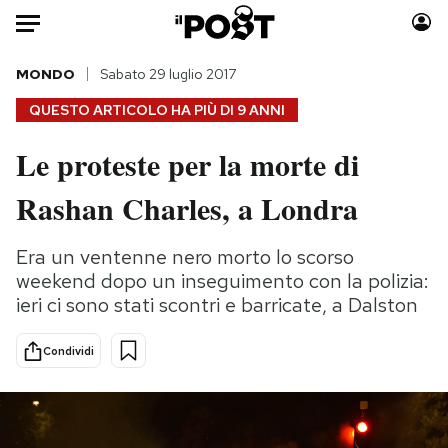
Auto
MONDO
Sabato 29 luglio 2017
QUESTO ARTICOLO HA PIÙ DI
9 ANNI
HOME
Le proteste per la morte di
Italia
Moda
Rashan Charles, a Londra
Mondo
Libri
Politica
Consumismi
Era un ventenne nero morto lo scorso
Tecnologia
Storie/Idee
weekend dopo un inseguimento con la polizia:
Internet
Ok Boomer!
ieri ci sono stati scontri e barricate, a Dalston
Scienza
Media
Cultura
Europa
Condividi
Economia
Altrecose
Sport
Mondiali calcio 2026