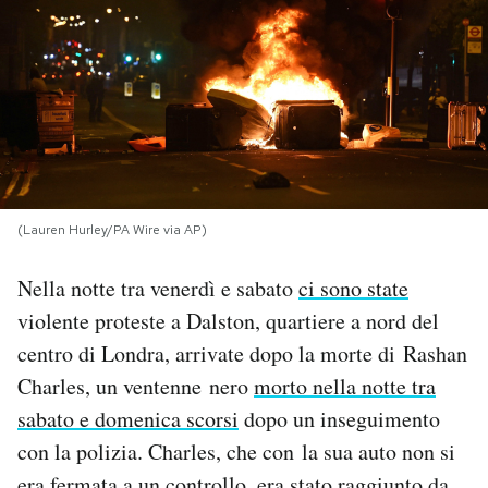
PODCAST
NEWSLETTER
I MIEI PREFERITI
(Lauren Hurley/PA Wire via AP)
SHOP
Nella notte tra venerdì e sabato
ci sono state
violente proteste a Dalston, quartiere a nord del
CALENDARIO
centro di Londra, arrivate dopo la morte di Rashan
Charles, un ventenne nero
morto nella notte tra
AREA PERSONALE
sabato e domenica scorsi
dopo un inseguimento
con la polizia. Charles, che con la sua auto non si
Area Personale
Newsletter
era fermata a un controllo, era stato raggiunto da