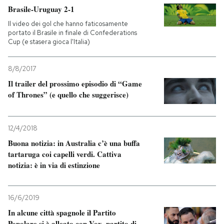
Brasile-Uruguay 2-1
PODCAST
Il video dei gol che hanno faticosamente
portato il Brasile in finale di Confederations
Cup (e stasera gioca l'Italia)
NEWSLETTER
8/8/2017
Il trailer del prossimo episodio di “Game
I MIEI PREFERITI
of Thrones” (e quello che suggerisce)
SHOP
12/4/2018
Buona notizia: in Australia c’è una buffa
CALENDARIO
tartaruga coi capelli verdi. Cattiva
notizia: è in via di estinzione
AREA PERSONALE
16/6/2019
Entra
In alcune città spagnole il Partito
Popolare si è alleato con Vox, partito di