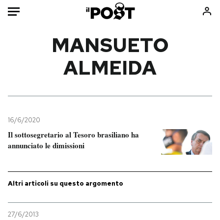
Auto
MANSUETO
ALMEIDA
HOME
Italia
Moda
Mondo
Libri
Politica
Consumismi
16/6/2020
Tecnologia
Storie/Idee
Il sottosegretario al Tesoro brasiliano ha
Internet
Ok Boomer!
annunciato le dimissioni
Scienza
Media
Cultura
Europa
Economia
Altrecose
Altri articoli su questo argomento
Sport
Mondiali calcio 2026
27/6/2013