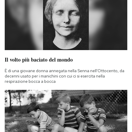
Il volto più baciato del mondo
È di una giovane donna annegata nella Senna nell'Ottocento, da
decenni usato per i manichini con cui ci si esercita nella
respirazione bocca a bocca