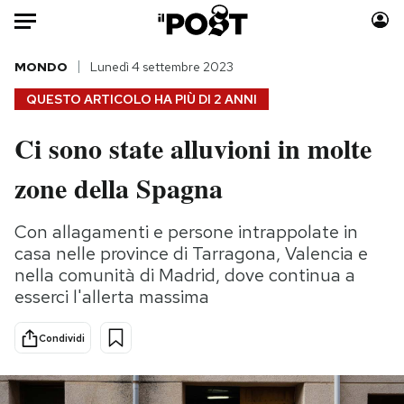
Auto
MONDO
Lunedì 4 settembre 2023
QUESTO ARTICOLO HA PIÙ DI
2 ANNI
HOME
Ci sono state alluvioni in molte
Italia
Moda
zone della Spagna
Mondo
Libri
Politica
Consumismi
Con allagamenti e persone intrappolate in
Tecnologia
Storie/Idee
casa nelle province di Tarragona, Valencia e
Internet
Ok Boomer!
nella comunità di Madrid, dove continua a
Scienza
Media
esserci l'allerta massima
Cultura
Europa
Economia
Altrecose
Condividi
Sport
Mondiali calcio 2026