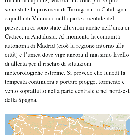
tra cui la capitale, Madrid. Le zone più colpite
Notifiche mobile
sono state la provincia di Tarragona, in Catalogna,
Regala il Post
e quella di Valencia, nella parte orientale del
Hai bisogno di aiuto?
paese, ma ci sono state alluvioni anche nell’area di
Esci
Cadice, in Andalusia. Al momento la comunità
autonoma di Madrid (cioè la regione intorno alla
città) è l’unica dove vige ancora il massimo livello
di allerta per il rischio di situazioni
meteorologiche estreme. Si prevede che lunedì la
tempesta continuerà a portare piogge, tormente e
vento soprattutto nella parte centrale e nel nord-est
della Spagna.