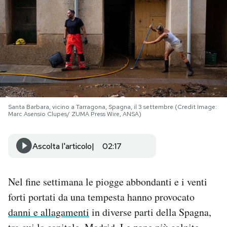
PODCAST
NEWSLETTER
I MIEI PREFERITI
Santa Barbara, vicino a Tarragona, Spagna, il 3 settembre (Credit Image:
Marc Asensio Clupes/ ZUMA Press Wire, ANSA)
SHOP
Ascolta l'articolo
02:17
CALENDARIO
Nel fine settimana le piogge abbondanti e i venti
AREA PERSONALE
forti portati da una tempesta hanno provocato
Area Personale
danni e allagamenti
in diverse parti della Spagna,
Newsletter