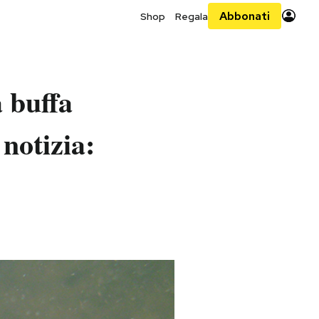
Abbonati
Shop
Regala
a buffa
 notizia: