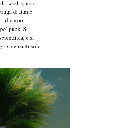
 di Londra, una
aruga di fiume
o il corpo,
 po’ punk. Si
cientifica, e si
li scienziati solo