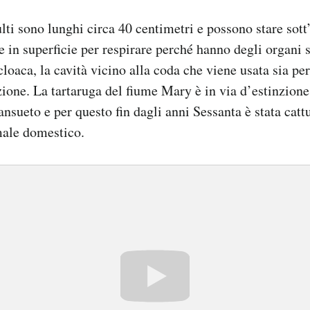
lti sono lunghi circa 40 centimetri e possono stare sott’
re in superficie per respirare perché hanno degli organi 
cloaca, la cavità vicino alla coda che viene usata sia pe
zione. La tartaruga del fiume Mary è in via d’estinzion
sueto e per questo fin dagli anni Sessanta è stata catt
male domestico.