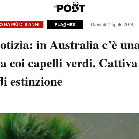
 HA PIÙ DI
8 ANNI
FLA
HES
Giovedì 12 aprile 2018
tizia: in Australia c’è un
a coi capelli verdi. Cattiva
di estinzione