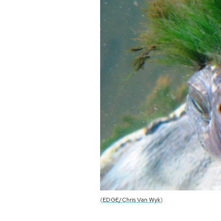
PODCAST
NEWSLETTER
I MIEI PREFERITI
SHOP
CALENDARIO
AREA PERSONALE
(
EDGE/Chris Van Wyk
)
Area Personale
Newsletter