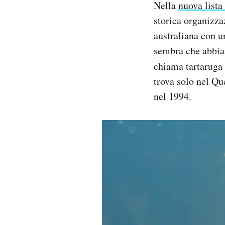
Nella
nuova lista 
Notifiche mobile
storica organizza
Regala il Post
australiana con u
Hai bisogno di aiuto?
Esci
sembra che abbia 
chiama tartaruga
trova solo nel Qu
nel 1994.