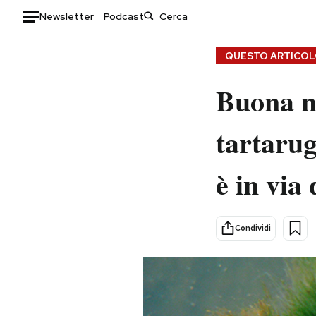
Newsletter
Podcast
Auto
QUESTO ARTICOLO
HOME
Buona no
Italia
Moda
tartarug
Mondo
Libri
Politica
Consumismi
è in via 
Tecnologia
Storie/Idee
Internet
Ok Boomer!
Scienza
Media
Condividi
Cultura
Europa
Economia
Altrecose
Sport
Mondiali calcio 2026