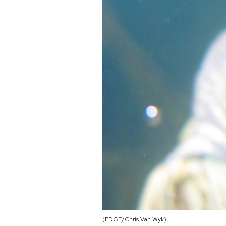
(
EDGE/Chris Van Wyk
)