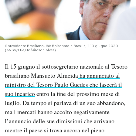
PODCAST
NEWSLETTER
Il presidente Brasiliano Jàir Bolsonaro a Brasilia, il 10 giugno 2020
(ANSA/EPA/JoÃ©dson Alves)
I MIEI PREFERITI
Il 15 giugno il sottosegretario nazionale al Tesoro
SHOP
brasiliano Mansueto Almeida
ha annunciato al
ministro del Tesoro Paulo Guedes che lascerà il
CALENDARIO
suo incarico
entro la fine del prossimo mese di
luglio. Da tempo si parlava di un suo abbandono,
ma i mercati hanno accolto negativamente
AREA PERSONALE
l’annuncio delle sue dimissioni che arrivano
Area Personale
mentre il paese si trova ancora nel pieno
Newsletter