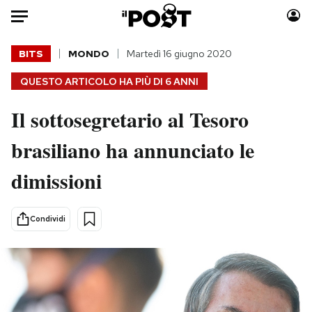
Auto
BITS
MONDO
Martedì 16 giugno 2020
QUESTO ARTICOLO HA PIÙ DI
6 ANNI
HOME
Il sottosegretario al Tesoro
Italia
Moda
Mondo
Libri
brasiliano ha annunciato le
Politica
Consumismi
dimissioni
Tecnologia
Storie/Idee
Internet
Ok Boomer!
Scienza
Media
Condividi
Cultura
Europa
Economia
Altrecose
Sport
Mondiali calcio 2026