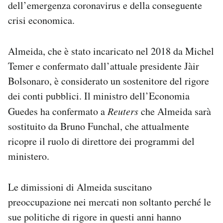
dell’emergenza coronavirus e della conseguente
Notifiche mobile
crisi economica.
Regala il Post
Hai bisogno di aiuto?
Esci
Almeida, che è stato incaricato nel 2018 da Michel
Temer e confermato dall’attuale presidente Jàir
Bolsonaro, è considerato un sostenitore del rigore
dei conti pubblici. Il ministro dell’Economia
Guedes ha confermato a
Reuters
che Almeida sarà
sostituito da Bruno Funchal, che attualmente
ricopre il ruolo di direttore dei programmi del
ministero.
Le dimissioni di Almeida suscitano
preoccupazione nei mercati non soltanto perché le
sue politiche di rigore in questi anni hanno