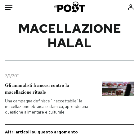
Auto
MACELLAZIONE
HALAL
HOME
Italia
Moda
Mondo
Libri
Politica
Consumismi
7/1/2011
Tecnologia
Storie/Idee
Gli animalisti francesi contro la
Internet
Ok Boomer!
macellazione rituale
Scienza
Media
Una campagna definisce "inaccettabile" la
Cultura
Europa
macellazione ebraica e islamica, aprendo una
questione alimentare e culturale
Economia
Altrecose
Sport
Mondiali calcio 2026
Altri articoli su questo argomento