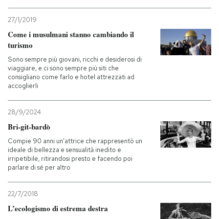
PODCAST
27/1/2019
Come i musulmani stanno cambiando il
turismo
NEWSLETTER
Sono sempre più giovani, ricchi e desiderosi di
viaggiare, e ci sono sempre più siti che
consigliano come farlo e hotel attrezzati ad
I MIEI PREFERITI
accoglierli
28/9/2024
SHOP
Bri-git-bardò
Compie 90 anni un'attrice che rappresentò un
CALENDARIO
ideale di bellezza e sensualità inedito e
irripetibile, ritirandosi presto e facendo poi
parlare di sé per altro
AREA PERSONALE
22/7/2018
Entra
L’ecologismo di estrema destra