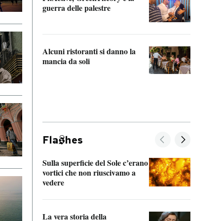
“Odis
guerra delle palestre
Che s
strum
Alcuni ristoranti si danno la
mancia da soli
Fla
hes
Sulla superficie del Sole c’erano
Il fi
vortici che non riuscivamo a
facen
vedere
dentr
La vera storia della
Il vi