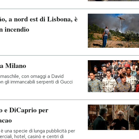
o, a nord est di Lisbona, è
un incendio
i a Milano
a maschile, con omaggi a David
n gli immancabili serpenti di Gucci
ro e DiCaprio per
acao
 è una specie di lunga pubblicità per
ali, hotel, casinò e centri di