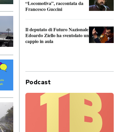
“Locomotiva”, raccontata da
inseg
Francesco Guccini
Khers
Il deputato di Futuro Nazionale
La pl
Edoardo Ziello ha sventolato un
da P
cappio in aula
Podcast