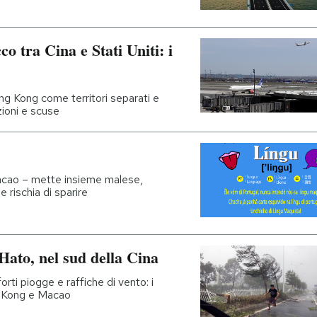
o tra Cina e Stati Uniti: i
g Kong come territori separati e
zioni e scuse
Macao – mette insieme malese,
 rischia di sparire
 Hato, nel sud della Cina
rti piogge e raffiche di vento: i
g Kong e Macao