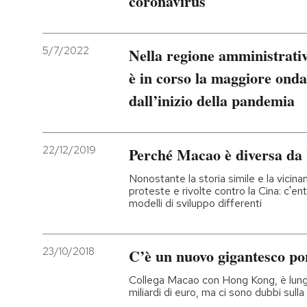
coronavirus
PODCAST
5/7/2022
Nella regione amministrativ
NEWSLETTER
è in corso la maggiore onda
dall’inizio della pandemia
I MIEI PREFERITI
22/12/2019
Perché Macao è diversa d
SHOP
Nonostante la storia simile e la vicin
proteste e rivolte contro la Cina: c'en
modelli di sviluppo differenti
CALENDARIO
23/10/2018
C’è un nuovo gigantesco po
AREA PERSONALE
Collega Macao con Hong Kong, è lungo
Entra
miliardi di euro, ma ci sono dubbi sulla