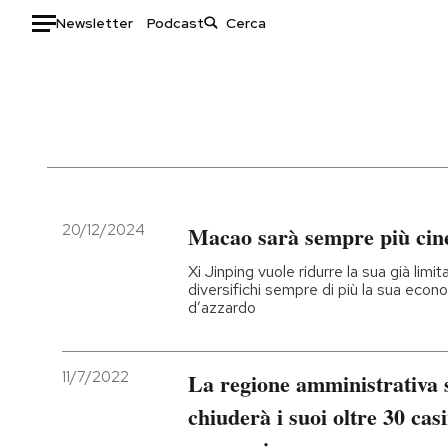
Newsletter
Podcast
Auto
HOME
Italia
Moda
Mondo
Libri
Politica
Consumismi
20/12/2024
Macao sarà sempre più cin
Tecnologia
Storie/Idee
Xi Jinping vuole ridurre la sua già limi
Internet
Ok Boomer!
diversifichi sempre di più la sua eco
d’azzardo
Scienza
Media
Cultura
Europa
Economia
Altrecose
11/7/2022
La regione amministrativa 
Sport
Mondiali calcio 2026
chiuderà i suoi oltre 30 cas