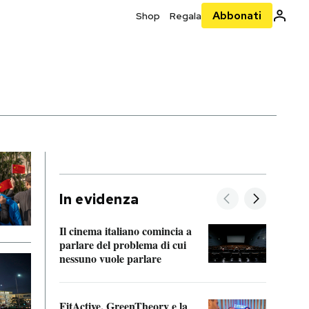
Abbonati
Shop
Regala
In evidenza
Il cinema italiano comincia a
A cos
parlare del problema di cui
nessuno vuole parlare
Cosa 
FitActive, GreenTheory e la