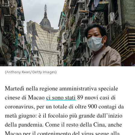
PODCAST
NEWSLETTER
I MIEI PREFERITI
SHOP
(Anthony Kwan/Getty Images)
Martedì nella regione amministrativa speciale
CALENDARIO
cinese di Macao
ci sono stati
89 nuovi casi di
coronavirus, per un totale di oltre 900 contagi da
AREA PERSONALE
metà giugno: è il focolaio più grande dall’inizio
della pandemia. Come il resto della Cina, anche
Area Personale
Newsletter
Macao per il contenimento del virus segue alla