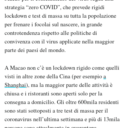
Notifiche mobile
strategia “zero COVID”, che prevede rigidi
Regala il Post
lockdown e test di massa su tutta la popolazione
Hai bisogno di aiuto?
per frenare i focolai sul nascere, in grande
Esci
controtendenza rispetto alle politiche di
convivenza con il virus applicate nella maggior
parte dei paesi del mondo.
A Macao non c’è un lockdown rigido come quelli
visti in altre zone della Cina (per esempio
a
Shanghai
), ma la maggior parte delle attività è
chiusa e i ristoranti sono aperti solo per la
consegna a domicilio. Gli oltre 600mila residenti
sono stati sottoposti a tre test di massa per il
coronavirus nell’ultima settimana e più di 13mila
persone sono attualmente in quarantena.