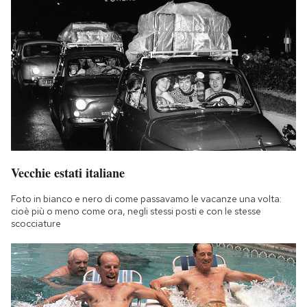
Vecchie estati italiane
Foto in bianco e nero di come passavamo le vacanze una volta:
cioè più o meno come ora, negli stessi posti e con le stesse
scocciature