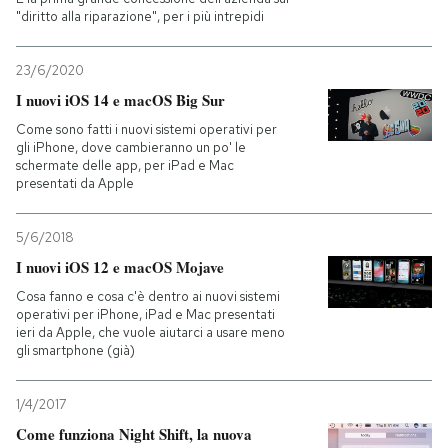
"diritto alla riparazione", per i più intrepidi
PODCAST
23/6/2020
I nuovi iOS 14 e macOS Big Sur
NEWSLETTER
Come sono fatti i nuovi sistemi operativi per
gli iPhone, dove cambieranno un po' le
schermate delle app, per iPad e Mac
I MIEI PREFERITI
presentati da Apple
5/6/2018
SHOP
I nuovi iOS 12 e macOS Mojave
Cosa fanno e cosa c'è dentro ai nuovi sistemi
CALENDARIO
operativi per iPhone, iPad e Mac presentati
ieri da Apple, che vuole aiutarci a usare meno
gli smartphone (già)
AREA PERSONALE
1/4/2017
Entra
Come funziona Night Shift, la nuova