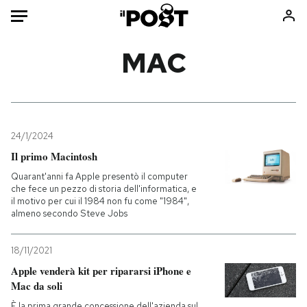
Auto
MAC
HOME
Italia
Moda
Mondo
Libri
24/1/2024
Politica
Consumismi
Il primo Macintosh
Tecnologia
Storie/Idee
Quarant'anni fa Apple presentò il computer
che fece un pezzo di storia dell'informatica, e
Internet
Ok Boomer!
il motivo per cui il 1984 non fu come "1984",
Scienza
Media
almeno secondo Steve Jobs
Cultura
Europa
18/11/2021
Economia
Altrecose
Apple venderà kit per ripararsi iPhone e
Sport
Mondiali calcio 2026
Mac da soli
È la prima grande concessione dell'azienda sul