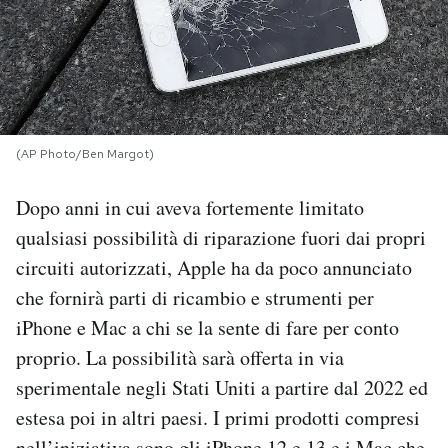
PODCAST
NEWSLETTER
(AP Photo/Ben Margot)
I MIEI PREFERITI
Dopo anni in cui aveva fortemente limitato
qualsiasi possibilità di riparazione fuori dai propri
SHOP
circuiti autorizzati, Apple ha da poco annunciato
che fornirà parti di ricambio e strumenti per
CALENDARIO
iPhone e Mac a chi se la sente di fare per conto
proprio. La possibilità sarà offerta in via
AREA PERSONALE
sperimentale negli Stati Uniti a partire dal 2022 ed
Area Personale
estesa poi in altri paesi. I primi prodotti compresi
Newsletter
nell’iniziativa sono gli iPhone 12 e 13 e i Mac che