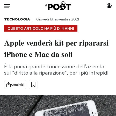
Auto
TECNOLOGIA
Giovedì 18 novembre 2021
QUESTO ARTICOLO HA PIÙ DI
4 ANNI
HOME
Apple venderà kit per ripararsi
Italia
Moda
iPhone e Mac da soli
Mondo
Libri
Politica
Consumismi
È la prima grande concessione dell'azienda
Tecnologia
Storie/Idee
sul "diritto alla riparazione", per i più intrepidi
Internet
Ok Boomer!
Scienza
Media
Condividi
Cultura
Europa
Economia
Altrecose
Sport
Mondiali calcio 2026