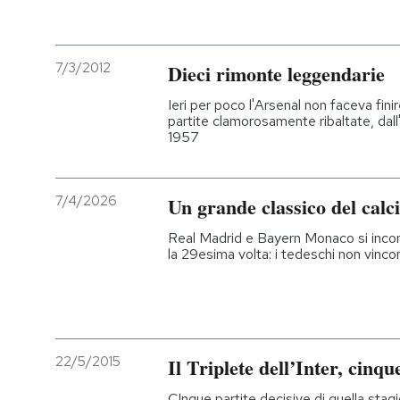
7/3/2012
Dieci rimonte leggendarie
Ieri per poco l'Arsenal non faceva finire
partite clamorosamente ribaltate, dall'
1957
7/4/2026
Un grande classico del calc
Real Madrid e Bayern Monaco si inco
la 29esima volta: i tedeschi non vincon
22/5/2015
Il Triplete dell’Inter, cinqu
CInque partite decisive di quella stagio