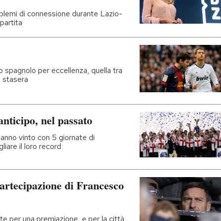
roblemi di connessione durante Lazio-
partita
cio spagnolo per eccellenza, quella tra
a stasera
anticipo, nel passato
hanno vinto con 5 giornate di
iare il loro record
partecipazione di Francesco
per una premiazione, e per la città