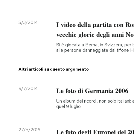
PODCAST
5/3/2014
I video della partita con Ro
NEWSLETTER
vecchie glorie degli anni N
Si è giocata a Berna, in Svizzera, per
alle persone danneggiate dal tifone H
I MIEI PREFERITI
Altri articoli su questo argomento
SHOP
9/7/2014
Le foto di Germania 2006
CALENDARIO
Un album dei ricordi, non solo italiani
quel 9 luglio
AREA PERSONALE
Entra
27/5/2016
Le foto degli Europei del 2