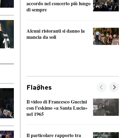
accordo nel concerto più lungo
di sempre
Il ci
parla
Alcuni ristoranti si danno la
nessu
mancia da soli
Fla
hes
Il video di Francesco Guccini
Sulla
con l’eskimo «a Santa Lucia»
vorti
nel 1965
veder
Il particolare rapporto tra
La ve