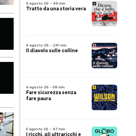
6 agosto 26
-
49 min
Tratto da una storia vera
6 agosto 26
-
241 min
Il diavolo sulle colline
6 agosto 26
-
58 min
Fare sicurezza senza
fare paura
5 agosto 26
-
47 min
I ricchi, gli ultraricchi e