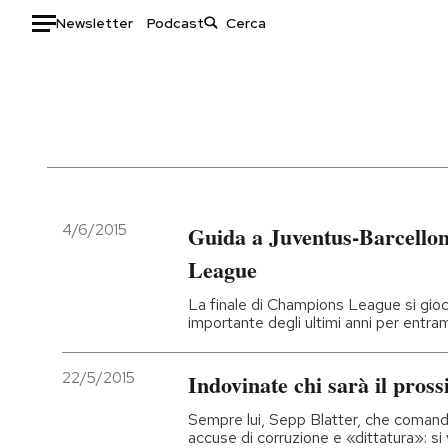
Newsletter
Podcast
Auto
HOME
Italia
Moda
Mondo
Libri
Politica
Consumismi
4/6/2015
Guida a Juventus-Barcellon
Tecnologia
Storie/Idee
League
Internet
Ok Boomer!
La finale di Champions League si gioca
Scienza
Media
importante degli ultimi anni per entr
Cultura
Europa
Economia
Altrecose
22/5/2015
Indovinate chi sarà il pros
Sport
Mondiali calcio 2026
Sempre lui, Sepp Blatter, che comanda
accuse di corruzione e «dittatura»: si