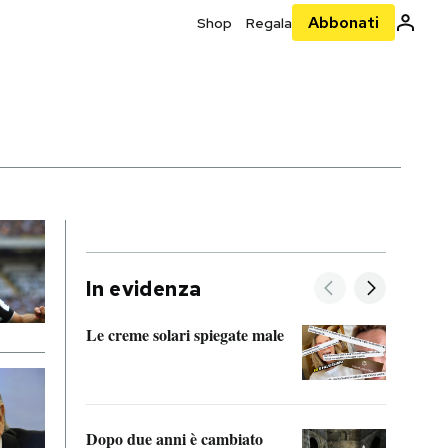
Abbonati
Shop
Regala
In evidenza
Le creme solari spiegate male
FitAc
guerr
Dopo due anni è cambiato
A cos