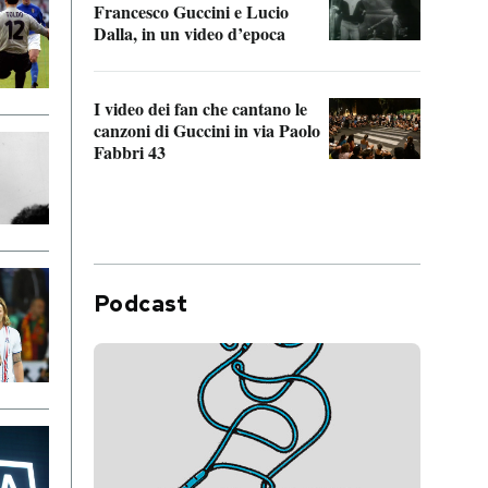
Francesco Guccini e Lucio
“Loco
Dalla, in un video d’epoca
Franc
I video dei fan che cantano le
Il de
canzoni di Guccini in via Paolo
Edoar
Fabbri 43
cappi
Podcast