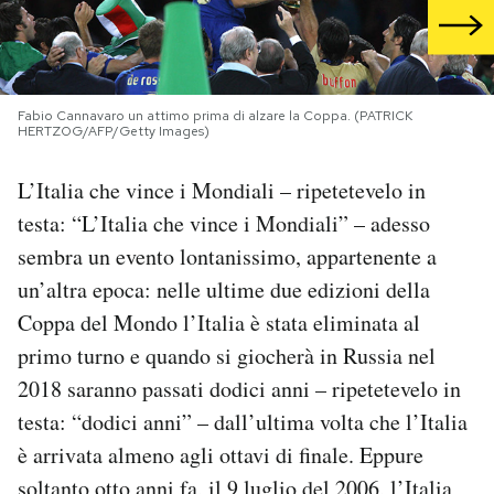
PODCAST
NEWSLETTER
Fabio Cannavaro un attimo prima di alzare la Coppa. (PATRICK
HERTZOG/AFP/Getty Images)
L’Italia che vince i Mondiali – ripetetevelo in
I MIEI PREFERITI
testa: “L’Italia che vince i Mondiali” – adesso
sembra un evento lontanissimo, appartenente a
SHOP
un’altra epoca: nelle ultime due edizioni della
Coppa del Mondo l’Italia è stata eliminata al
CALENDARIO
primo turno e quando si giocherà in Russia nel
2018 saranno passati dodici anni – ripetetevelo in
AREA PERSONALE
testa: “dodici anni” – dall’ultima volta che l’Italia
è arrivata almeno agli ottavi di finale. Eppure
Area Personale
Newsletter
soltanto otto anni fa, il 9 luglio del 2006, l’Italia