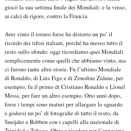
Notifiche mobile
giocò la sua settima finale dei Mondiali: e la vinse,
Regala il Post
ai calci di rigore, contro la Francia.
Hai bisogno di aiuto?
Esci
Aver vinto il torneo forse ha distorto un po’ il
ricordo dei tifosi italiani, perché ha messo tutto il
resto sullo sfondo: oggi ricordiamo quei Mondiali
semplicemente come quelli che abbiamo vinto, ma
ci furono tante altre storie. Fu l’ultimo Mondiale
di Ronaldo, di Luis Figo e di Zinedine Zidane, per
esempio; fu il primo di Cristiano Ronaldo e Lionel
Messi, per fare un altro esempio. Otto anni dopo,
forse i tempi sono maturi per allargare lo sguardo
e godersi un po’ di fotografie di tutto il resto, da
Sneijder e Robben con i capelli alla nazionale di
Trinidad e Tobago. Oltre a rivedere per l’ennesima