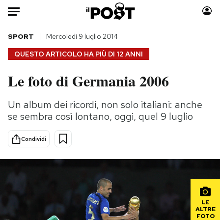
Auto
SPORT
Mercoledì 9 luglio 2014
QUESTO ARTICOLO HA PIÙ DI
12 ANNI
HOME
Le foto di Germania 2006
Italia
Moda
Mondo
Libri
Un album dei ricordi, non solo italiani: anche
Politica
Consumismi
se sembra così lontano, oggi, quel 9 luglio
Tecnologia
Storie/Idee
Internet
Ok Boomer!
Condividi
Scienza
Media
Cultura
Europa
Economia
Altrecose
Sport
Mondiali calcio 2026
LE
ALTRE
FOTO