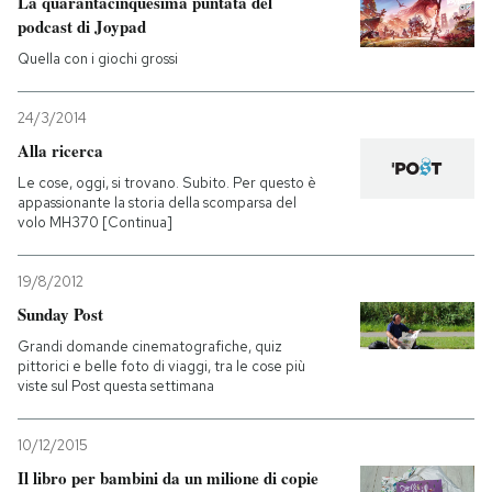
La quarantacinquesima puntata del
podcast di Joypad
PODCAST
Quella con i giochi grossi
NEWSLETTER
24/3/2014
Alla ricerca
Le cose, oggi, si trovano. Subito. Per questo è
I MIEI PREFERITI
appassionante la storia della scomparsa del
volo MH370 [Continua]
SHOP
19/8/2012
Sunday Post
CALENDARIO
Grandi domande cinematografiche, quiz
pittorici e belle foto di viaggi, tra le cose più
viste sul Post questa settimana
AREA PERSONALE
10/12/2015
Entra
Il libro per bambini da un milione di copie