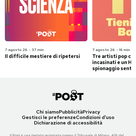
7 agosto 26
-
37 min
7 agosto 26
-
16 min
Il difficile mestiere di ripetersi
Tre artisti pop ch
incasinati e un Hit
spionaggio senti
Chi siamo
Pubblicità
Privacy
Gestisci le preferenze
Condizioni d'uso
Dichiarazione di accessibilità
Il Post è una testata registrata presso il Tribunale di Milano, 419 del