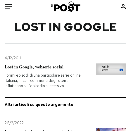
Auto
LOST IN GOOGLE
HOME
Italia
Moda
Mondo
Libri
4/12/2011
Politica
Consumismi
Lost in Google, webserie social
Tecnologia
Storie/Idee
I primi episodi di una particolare serie online
italiana, in cui i commenti degli utenti
Internet
Ok Boomer!
influiscono sull'episodio successivo
Scienza
Media
Cultura
Europa
Altri articoli su questo argomento
Economia
Altrecose
Sport
Mondiali calcio 2026
26/2/2022