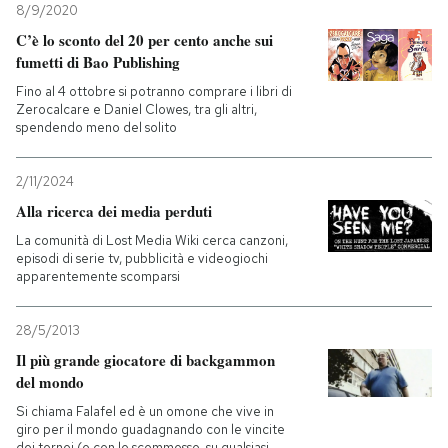
8/9/2020
C’è lo sconto del 20 per cento anche sui
fumetti di Bao Publishing
Fino al 4 ottobre si potranno comprare i libri di
Zerocalcare e Daniel Clowes, tra gli altri,
spendendo meno del solito
2/11/2024
Alla ricerca dei media perduti
La comunità di Lost Media Wiki cerca canzoni,
episodi di serie tv, pubblicità e videogiochi
apparentemente scomparsi
28/5/2013
Il più grande giocatore di backgammon
del mondo
Si chiama Falafel ed è un omone che vive in
giro per il mondo guadagnando con le vincite
dei tornei (e con le scommesse, su qualsiasi