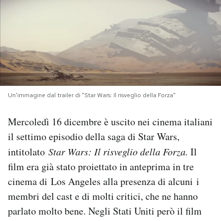
PODCAST
NEWSLETTER
I MIEI PREFERITI
Un'immagine dal trailer di "Star Wars: Il risveglio della Forza"
SHOP
Mercoledì 16 dicembre è uscito nei cinema italiani
il settimo episodio della saga di Star Wars,
CALENDARIO
intitolato
Star Wars: Il risveglio della Forza.
Il
film era già stato proiettato in anteprima in tre
cinema di Los Angeles alla presenza di alcuni i
AREA PERSONALE
membri del cast e di molti critici, che ne hanno
Area Personale
parlato molto bene. Negli Stati Uniti però il film
Newsletter