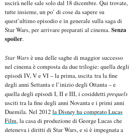
uscirà nelle sale solo dal 18 dicembre. Qui trovate,
Notifiche mobile
tutte insieme, un po’ di cose da sapere su
Regala il Post
quest’ultimo episodio e in generale sulla saga di
Hai bisogno di aiuto?
Esci
Senza
Star Wars, per arrivare preparati al cinema.
spoiler
.
Star Wars
è una delle saghe di maggior successo
nel cinema è composta da due trilogie: quella degli
episodi IV, V e VI – la prima, uscita tra la fine
degli anni Settanta e l’inizio degli Ottanta – e
quella degli episodi I, II e III, i cosiddetti
prequels
usciti tra la fine degli anni Novanta e i primi anni
Duemila. Nel 2012
la Disney ha comprato Lucas
Film
, la casa di produzione di George Lucas che
deteneva i diritti di Star Wars, e si è impegnata a