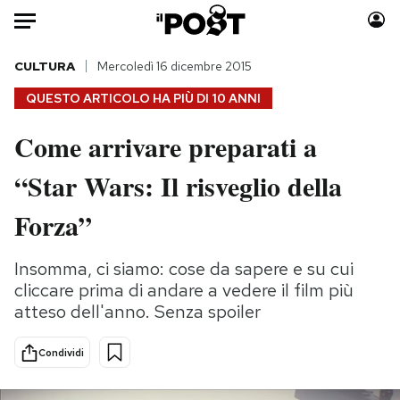
Auto
CULTURA
Mercoledì 16 dicembre 2015
QUESTO ARTICOLO HA PIÙ DI
10 ANNI
HOME
Come arrivare preparati a
Italia
Moda
“Star Wars: Il risveglio della
Mondo
Libri
Politica
Consumismi
Forza”
Tecnologia
Storie/Idee
Internet
Ok Boomer!
Insomma, ci siamo: cose da sapere e su cui
Scienza
Media
cliccare prima di andare a vedere il film più
Cultura
Europa
atteso dell'anno. Senza spoiler
Economia
Altrecose
Condividi
Sport
Mondiali calcio 2026