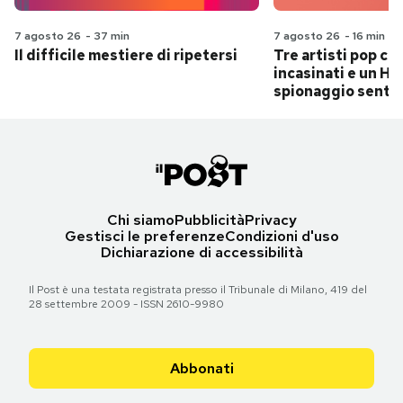
7 agosto 26
-
37 min
7 agosto 26
-
16 min
Il difficile mestiere di ripetersi
Tre artisti pop ch
incasinati e un Hit
spionaggio senti
Chi siamo
Pubblicità
Privacy
Gestisci le preferenze
Condizioni d'uso
Dichiarazione di accessibilità
Il Post è una testata registrata presso il Tribunale di Milano, 419 del
28 settembre 2009 - ISSN 2610-9980
Abbonati