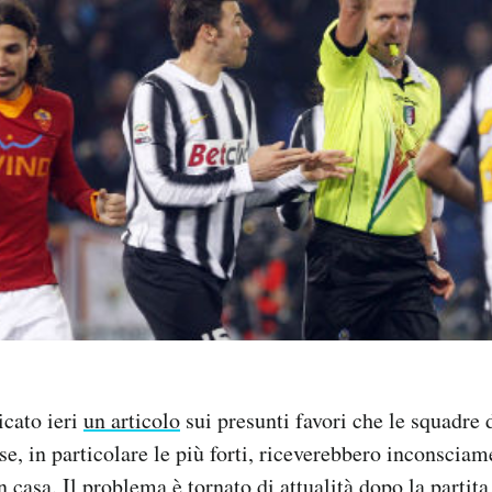
cato ieri
un articolo
sui presunti favori che le squadre d
e, in particolare le più forti, riceverebbero inconsciame
 casa. Il problema è tornato di attualità dopo la partit