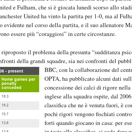
ited e Fulham, che si è giocata lunedì scorso allo stadi
nchester United ha vinto la partita per 1-0, ma al Fulh
o evidente nel corso della partita, e il suo allenatore M
vono essere più “coraggiosi” in certe circostanze.
 riproposto il problema della presunta “sudditanza psic
onfronti della grandi squadre, sia nei confronti del pubbl
BBC, con la collaborazione del centr
OPTA, ha pubblicato alcuni dati sull
concessione dei calci di rigore nell
inglese alla squadra ospite, dal 2006
classifica che ne è venuta fuori, è c
pochi rigori vengono fischiati contro
forti quando giocano in casa: per es
in testa alla classifica, si vede dare 