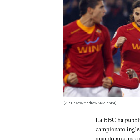
PODCAST
NEWSLETTER
I MIEI PREFERITI
SHOP
CALENDARIO
(AP Photo/Andrew Medichini)
AREA PERSONALE
La BBC ha pubbli
campionato ingles
Area Personale
Newsletter
quando giocano in