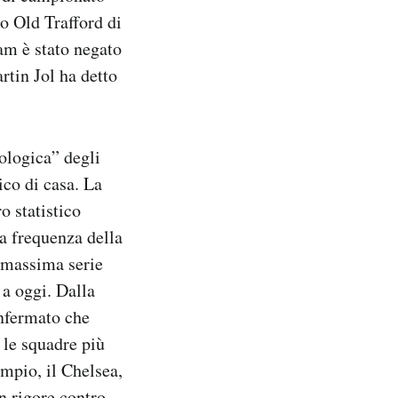
o Old Trafford di
am è stato negato
artin Jol ha detto
ologica” degli
ico di casa. La
o statistico
a frequenza della
a massima serie
 a oggi. Dalla
onfermato che
 le squadre più
empio, il Chelsea,
un rigore contro