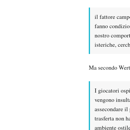
il fattore camp
fanno condiziona
nostro comport
isteriche, cer
Ma secondo Werth
I giocatori osp
vengono insulta
assecondare il 
trasferta non h
ambiente ostile