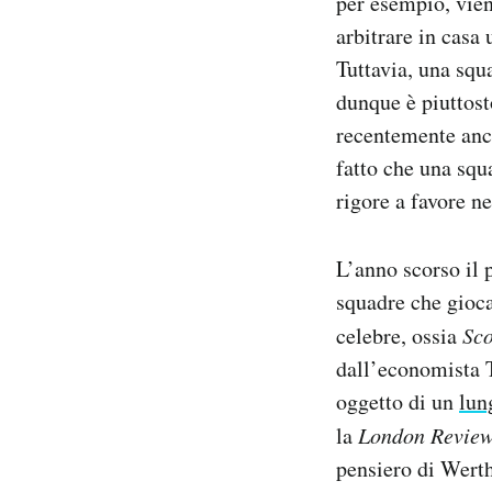
per esempio, vien
arbitrare in casa 
Tuttavia, una squ
dunque è piuttost
recentemente anch
fatto che una squ
rigore a favore n
L’anno scorso il 
squadre che gioca
celebre, ossia
Sco
dall’economista T
oggetto di un
lun
la
London Review
pensiero di Wert