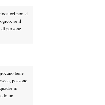
iocatori non si
ogico: se il
a di persone
 giocano bene
invece, possono
squadre in
re in un