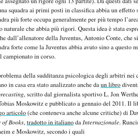
e assegnato un rigore ogni 13 partite). Da questi dati 
una squadra ai primi posti in classifica abbia un effetto s
adra più forte occupa generalmente per più tempo l’area
o naturale che abbia più rigori. Questa idea è stata espr
e dall’allenatore della Juventus, Antonio Conte, che si
adra forte come la Juventus abbia avuto sino a questo
el campionato in corso.
problema della sudditanza psicologica degli arbitri nei 
no in casa era stato analizzato anche da
un libro
divent
recasting
, scritto dal giornalista sportivo L. Jon Werth
obias Moskowitz e pubblicato a gennaio del 2011. Il lib
go articolo
(che conteneva anche alcune critiche) di D
 of Books
,
tradotto in italiano
da
Internazionale
. Runci
heim e Moskowitz, secondo i quali