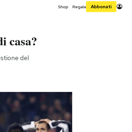
Abbonati
Shop
Regala
di casa?
stione del