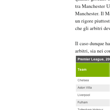
Notifiche mobile
tra Manchester Un
Regala il Post
Manchester. Il Ma
Hai bisogno di aiuto?
un rigore piuttost
Esci
che gli arbitri de
Il caso dunque ha
arbitri, sia nei c