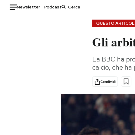
Newsletter
Podcast
Auto
QUESTO ARTICOLO
Gli arbi
HOME
Italia
Moda
La BBC ha prov
Mondo
Libri
calcio, che ha 
Politica
Consumismi
Tecnologia
Storie/Idee
Condividi
Internet
Ok Boomer!
Scienza
Media
Cultura
Europa
Economia
Altrecose
Sport
Mondiali calcio 2026