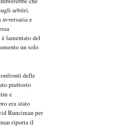
sembrerebbe che
ugli arbitri.
 avversaria e
essa
 è lamentato del
 momento un solo
confronti delle
ato piuttosto
eim e
ro era stato
avid Runciman per
man riporta il