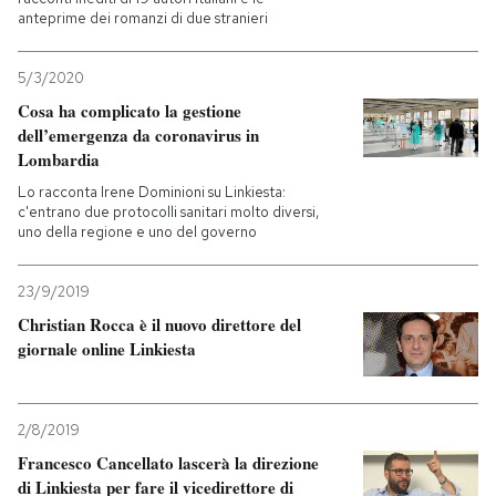
anteprime dei romanzi di due stranieri
PODCAST
5/3/2020
Cosa ha complicato la gestione
NEWSLETTER
dell’emergenza da coronavirus in
Lombardia
I MIEI PREFERITI
Lo racconta Irene Dominioni su Linkiesta:
c'entrano due protocolli sanitari molto diversi,
uno della regione e uno del governo
SHOP
23/9/2019
Christian Rocca è il nuovo direttore del
CALENDARIO
giornale online Linkiesta
AREA PERSONALE
2/8/2019
Entra
Francesco Cancellato lascerà la direzione
di Linkiesta per fare il vicedirettore di