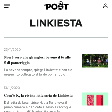
Auto
LINKIESTA
HOME
Italia
Moda
Mondo
Libri
23/11/2020
Politica
Consumismi
Non è vero che gli inglesi bevono il tè alle
5 di pomeriggio
Tecnologia
Storie/Idee
Lo bevono sempre, spiega Linkiesta: e non c'è
Internet
Ok Boomer!
nessun rito collegato al tardo pomeriggio
Scienza
Media
Cultura
Europa
13/11/2020
Economia
Altrecose
Com’è K, la rivista letteraria de Linkiesta
Sport
Mondiali calcio 2026
È diretta dalla scrittrice Nadia Terranova, il
primo numero è dedicato al sesso e raccoglie
racconti inediti di 19 autori italiani e le