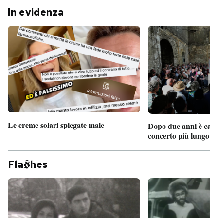
In evidenza
Le creme solari spiegate male
Dopo due anni è camb
concerto più lungo d
Fla
hes