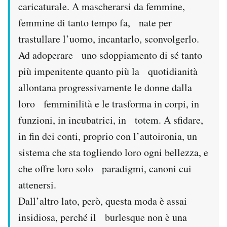
caricaturale. A mascherarsi da femmine,
Notifiche mobile
femmine di tanto tempo fa, nate per
Regala il Post
Hai bisogno di aiuto?
trastullare l’uomo, incantarlo, sconvolgerlo.
Esci
Ad adoperare uno sdoppiamento di sé tanto
più impenitente quanto più la quotidianità
allontana progressivamente le donne dalla
loro femminilità e le trasforma in corpi, in
funzioni, in incubatrici, in totem. A sfidare,
in fin dei conti, proprio con l’autoironia, un
sistema che sta togliendo loro ogni bellezza, e
che offre loro solo paradigmi, canoni cui
attenersi.
Dall’altro lato, però, questa moda è assai
insidiosa, perché il burlesque non è una