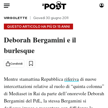
Auto
VIRGOLETTE
Giovedì 30 giugno 2011
QUESTO ARTICOLO HA PIÙ DI
15 ANNI
HOME
Deborah Bergamini e il
Italia
Moda
burlesque
Mondo
Libri
Politica
Consumismi
Tecnologia
Storie/Idee
Condividi
Internet
Ok Boomer!
Scienza
Media
Mentre stamattina Repubblica
riferiva
di nuove
Cultura
Europa
intercettazioni relative al ruolo di “quinta colonna”
Economia
Altrecose
di Mediaset in Rai da parte dell’onorevole Deborah
Sport
Mondiali calcio 2026
Bergamini del PdL, la stessa Bergamini si
dedicava invece a
raccontare
con diffidenza la