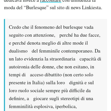
moda del “Burlesque” sul sito di news Linkiesta.
PODCAST
Credo che il fenomeno del burlesque vada
NEWSLETTER
seguito con attenzione, perché ha due facce,
e perché denota meglio di altre mode il
I MIEI PREFERITI
dualismo del femminile contemporaneo. Da
un lato evidenzia la straordinaria capacità di
SHOP
autoironia delle donne, che non esitano, in
tempi di acceso dibattito (non certo solo
CALENDARIO
presente in Italia) sulla loro dignità e sul
loro ruolo sociale sempre più difficile da
AREA PERSONALE
definire, a giocare sugli stereotipi di una
Area Personale
femminilità esplosiva, iperbolica,
Newsletter