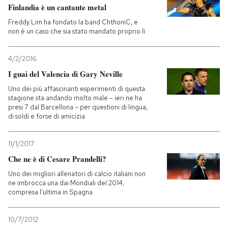
Finlandia è un cantante metal
PODCAST
Freddy Lim ha fondato la band ChthoniC, e
non è un caso che sia stato mandato proprio lì
NEWSLETTER
4/2/2016
I guai del Valencia di Gary Neville
I MIEI PREFERITI
Uno dei più affascinanti esperimenti di questa
stagione sta andando molto male – ieri ne ha
presi 7 dal Barcellona – per questioni di lingua,
di soldi e forse di amicizia
SHOP
11/1/2017
CALENDARIO
Che ne è di Cesare Prandelli?
Uno dei migliori allenatori di calcio italiani non
ne imbrocca una dai Mondiali del 2014,
AREA PERSONALE
compresa l'ultima in Spagna
Entra
10/7/2012