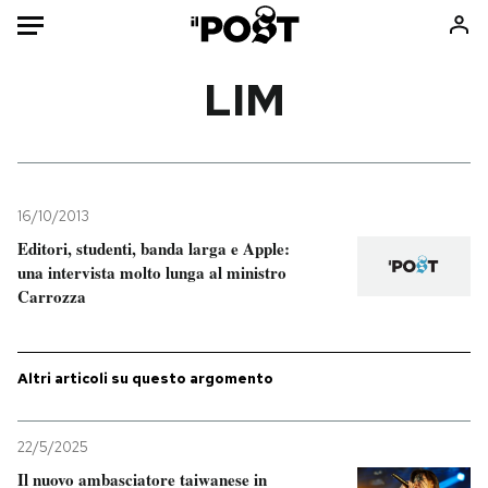
Auto
LIM
HOME
Italia
Moda
Mondo
Libri
16/10/2013
Politica
Consumismi
Editori, studenti, banda larga e Apple:
una intervista molto lunga al ministro
Tecnologia
Storie/Idee
Carrozza
Internet
Ok Boomer!
Scienza
Media
Cultura
Europa
Altri articoli su questo argomento
Economia
Altrecose
Sport
Mondiali calcio 2026
22/5/2025
Il nuovo ambasciatore taiwanese in