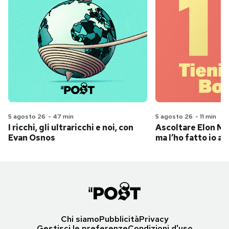
5 agosto 26
-
47 min
5 agosto 26
-
11 min
I ricchi, gli ultraricchi e noi, con
Ascoltare Elon Mus
Evan Osnos
ma l’ho fatto io al
Chi siamo
Pubblicità
Privacy
Gestisci le preferenze
Condizioni d'uso