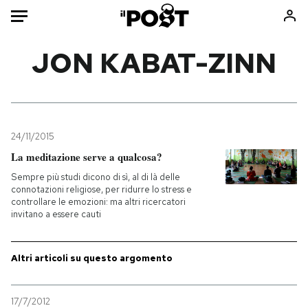
Auto
JON KABAT-ZINN
HOME
Italia
Moda
Mondo
Libri
24/11/2015
Politica
Consumismi
La meditazione serve a qualcosa?
Tecnologia
Storie/Idee
Sempre più studi dicono di sì, al di là delle
connotazioni religiose, per ridurre lo stress e
Internet
Ok Boomer!
controllare le emozioni: ma altri ricercatori
Scienza
Media
invitano a essere cauti
Cultura
Europa
Economia
Altrecose
Altri articoli su questo argomento
Sport
Mondiali calcio 2026
17/7/2012