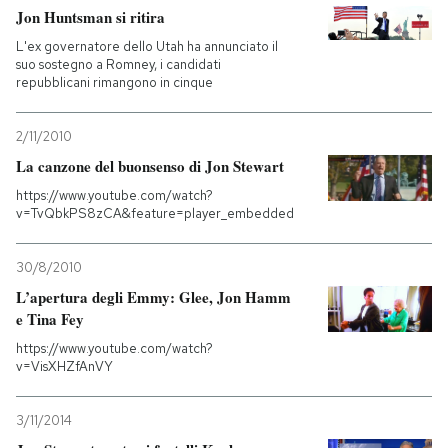
Jon Huntsman si ritira
L'ex governatore dello Utah ha annunciato il
suo sostegno a Romney, i candidati
repubblicani rimangono in cinque
2/11/2010
La canzone del buonsenso di Jon Stewart
https://www.youtube.com/watch?
v=TvQbkPS8zCA&feature=player_embedded
30/8/2010
L’apertura degli Emmy: Glee, Jon Hamm
e Tina Fey
https://www.youtube.com/watch?
v=VisXHZfAnVY
3/11/2014