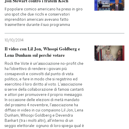
Jon Stewart contro i fratelli Koch
Il popolare comico americano ha preso in giro
uno spot che due ricchi e conservatori
imprenditori americani avevano fatto
trasmettere durante il suo programma
10/10/2014
Il video con Lil Jon, Whoopi Goldberg e
Lena Dunham sul perché votare
Rock the Vote è un’associazione no-profit che
ha l’obiettivo di rendere i giovani più
consapevoli e coinvolti dal punto di vista
politico, e fare in modo che si registrino ed
esercitino il loro diritto al voto. L’associazione
si serve della collaborazione di famosi cantanti
e attori per promuovere il proprio messaggio.
In occasione delle elezioni di metà mandato
del prossimo 4 novembre, l’associazione ha
diffuso in video in cui compaiono Lil Jon, Lena
Dunham, Whoopi Goldberg e Devendra
Banhart (tra i molti altri), all’interno di un
seggio elettorale: ognuno di loro spiega qual è