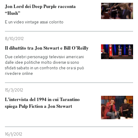
Jon Lord dei Deep Purple racconta
“Hush”
PODCAST
E un video vintage assai colorito
NEWSLETTER
8/10/2012
Il dibattito tra Jon Stewart e Bill O’Reilly
I MIEI PREFERITI
Due celebri personaggi televisivi americani
dalle idee politiche molto diverse si sono
sfidati sabato in un confronto che ora si può
SHOP
rivedere online
15/3/2012
CALENDARIO
L’intervista del 1994 in cui Tarantino
spiega Pulp Fiction a Jon Stewart
AREA PERSONALE
Entra
16/1/2012