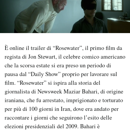
PODCAST
NEWSLETTER
È online il trailer di “Rosewater”, il primo film da
I MIEI PREFERITI
regista di Jon Stewart, il celebre comico americano
che la scorsa estate si era preso un periodo di
SHOP
pausa dal “Daily Show” proprio per lavorare sul
film. “Rosewater” si ispira alla storia del
CALENDARIO
giornalista di Newsweek Maziar Bahari, di origine
iraniana, che fu arrestato, imprigionato e torturato
AREA PERSONALE
per più di 100 giorni in Iran, dove era andato per
raccontare i giorni che seguirono l’esito delle
Area Personale
elezioni presidenziali del 2009. Bahari è
Newsletter