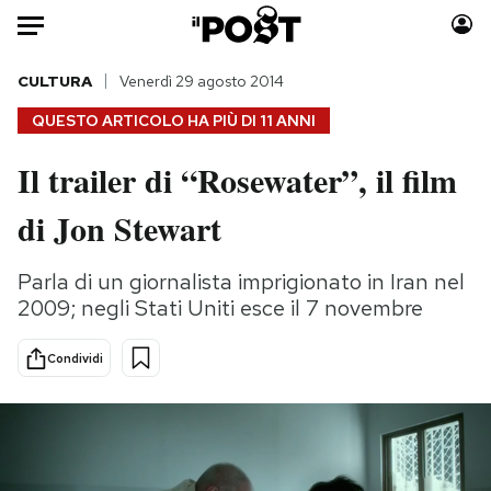
Auto
CULTURA
Venerdì 29 agosto 2014
QUESTO ARTICOLO HA PIÙ DI
11 ANNI
HOME
Il trailer di “Rosewater”, il film
Italia
Moda
di Jon Stewart
Mondo
Libri
Politica
Consumismi
Parla di un giornalista imprigionato in Iran nel
Tecnologia
Storie/Idee
2009; negli Stati Uniti esce il 7 novembre
Internet
Ok Boomer!
Scienza
Media
Condividi
Cultura
Europa
Economia
Altrecose
Sport
Mondiali calcio 2026