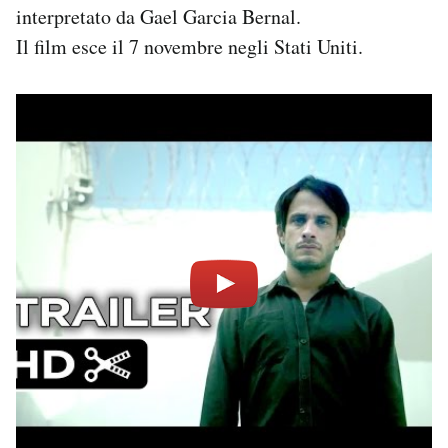
interpretato da Gael Garcia Bernal.
Notifiche mobile
Regala il Post
Il film esce il 7 novembre negli Stati Uniti.
Hai bisogno di aiuto?
Esci